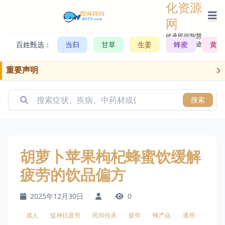
化资源
网
传承民间智慧，
百姓甄选：
当归
甘草
生姜
记录历史轨迹
蜂蜜
黄芪
重要声明
搜索
胡萝卜苹果枸杞蜂蜜饮缓解
疲劳的饮品偏方
2025年12月30日
0
成人
提神抗疲劳
民间传承
疲劳
蜂产品
通用