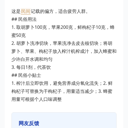
这是
民间
记载的偏方，适合疲劳人群。
## 民俗用法
1. 取胡萝卜100克，苹果200克，鲜枸杞子10克，蜂
蜜50克
2. 胡萝卜洗净切块，苹果洗净去皮去核切块；将胡
萝卜、苹果、枸杞子放入榨汁机榨成汁，加入蜂蜜和
少许白开水调和均匀
3. 每日1剂，代茶饮
## 民俗小贴士
1. 榨汁后立即饮用，避免营养成分氧化流失；2. 鲜
枸杞子可替换为干枸杞子，用量适当减少；3. 蜂蜜
用量可根据个人口味调整
网友反馈