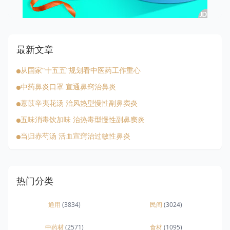
最新文章
从国家“十五五”规划看中医药工作重心
中药鼻炎口罩 宣通鼻窍治鼻炎
薏苡辛夷花汤 治风热型慢性副鼻窦炎
五味消毒饮加味 治热毒型慢性副鼻窦炎
当归赤芍汤 活血宣窍治过敏性鼻炎
热门分类
通用
(3834)
民间
(3024)
中药材
(2571)
食材
(1095)