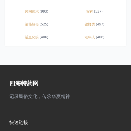
民间传承
(993)
安神
(537)
清热解毒
(525)
健脾类
(497)
活血化瘀
(406)
老年人
(406)
四海特药网
记录民俗文化，传承华夏精神
快速链接