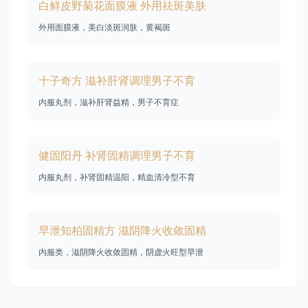
白鲜皮野菊花面膜液 外用祛斑美肤
外用面膜液，美白淡斑润肤，黄褐斑
十子奇方 滋补肝肾调理男子不育
内服丸剂，滋补肝肾益精，男子不育症
健固阳丹 补肾固精调理男子不育
内服丸剂，补肾固精温阳，精血清冷型不育
早泄知柏固精方 滋阴降火收敛固精
内服类，滋阴降火收敛固精，阴虚火旺型早泄