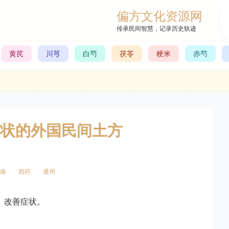
偏方文化资源网
传承民间智慧，记录历史轨迹
黄芪
川芎
白芍
茯苓
粳米
赤芍
状的外国民间土方
痛
西药
通用
、改善症状。