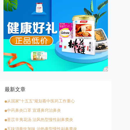
最新文章
从国家“十五五”规划看中医药工作重心
中药鼻炎口罩 宣通鼻窍治鼻炎
薏苡辛夷花汤 治风热型慢性副鼻窦炎
五味消毒饮加味 治热毒型慢性副鼻窦炎