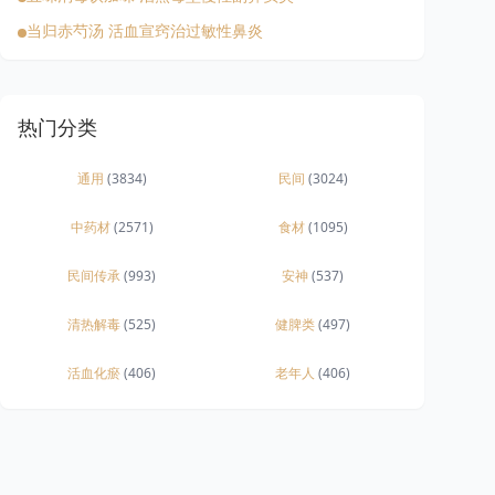
当归赤芍汤 活血宣窍治过敏性鼻炎
热门分类
通用
(3834)
民间
(3024)
中药材
(2571)
食材
(1095)
民间传承
(993)
安神
(537)
清热解毒
(525)
健脾类
(497)
活血化瘀
(406)
老年人
(406)