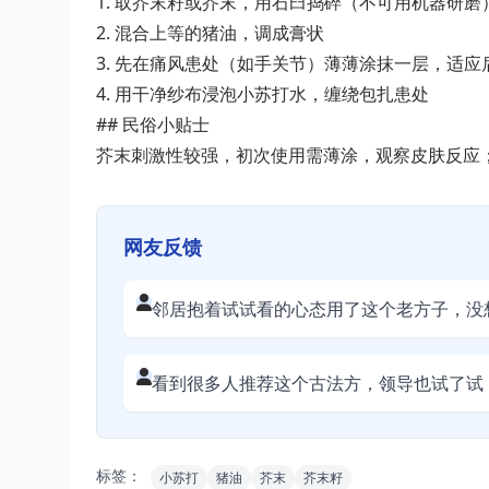
1. 取芥末籽或芥末，用石臼捣碎（不可用机器研磨
2. 混合上等的猪油，调成膏状
3. 先在痛风患处（如手关节）薄薄涂抹一层，适应
4. 用干净纱布浸泡小苏打水，缠绕包扎患处
## 民俗小贴士
芥末刺激性较强，初次使用需薄涂，观察皮肤反应
网友反馈
邻居抱着试试看的心态用了这个老方子，没
看到很多人推荐这个古法方，领导也试了试
标签：
小苏打
猪油
芥末
芥末籽