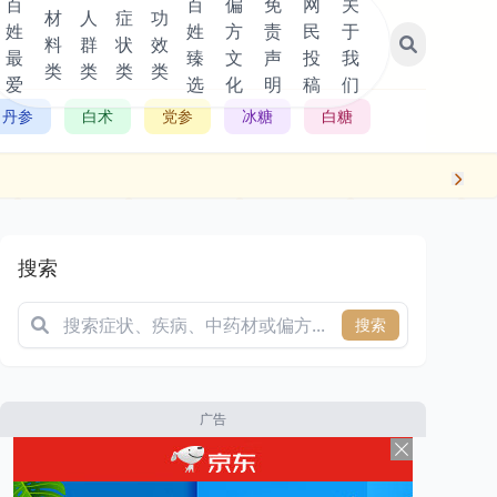
百
百
偏
免
网
关
材
人
症
功
姓
姓
方
责
民
于
料
群
状
效
最
臻
文
声
投
我
类
类
类
类
爱
选
化
明
稿
们
丹参
白术
党参
冰糖
白糖
搜索
搜索
广告