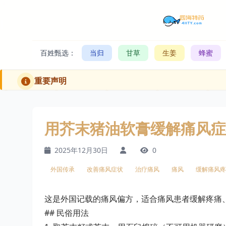
百姓甄选：
当归
甘草
生姜
蜂蜜
重要声明
用芥末猪油软膏缓解痛风症
2025年12月30日
0
外国传承
改善痛风症状
治疗痛风
痛风
缓解痛风疼
这是外国记载的痛风偏方，适合痛风患者缓解疼痛
## 民俗用法