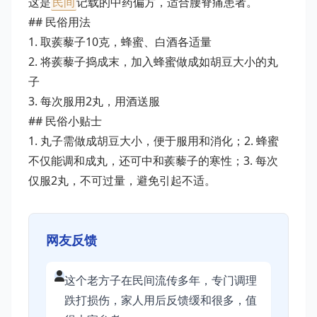
这是
民间
记载的中药偏方，适合腰脊痛患者。
## 民俗用法
1. 取蒺藜子10克，蜂蜜、白酒各适量
2. 将蒺藜子捣成末，加入蜂蜜做成如胡豆大小的丸
子
3. 每次服用2丸，用酒送服
## 民俗小贴士
1. 丸子需做成胡豆大小，便于服用和消化；2. 蜂蜜
不仅能调和成丸，还可中和蒺藜子的寒性；3. 每次
仅服2丸，不可过量，避免引起不适。
网友反馈
这个老方子在民间流传多年，专门调理
跌打损伤，家人用后反馈缓和很多，值