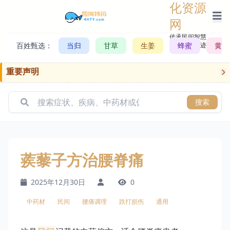
化资源
网
传承民间智慧，
百姓甄选：
当归
甘草
生姜
记录历史轨迹
蜂蜜
黄芪
重要声明
搜索
蒺藜子方治腰脊痛
2025年12月30日
0
中药材
民间
腰痛调理
跌打损伤
通用