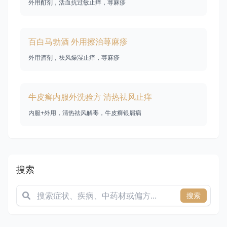
外用酊剂，活血抗过敏止痒，荨麻疹
百白马勃酒 外用擦治荨麻疹
外用酒剂，祛风燥湿止痒，荨麻疹
牛皮癣内服外洗验方 清热祛风止痒
内服+外用，清热祛风解毒，牛皮癣银屑病
搜索
搜索