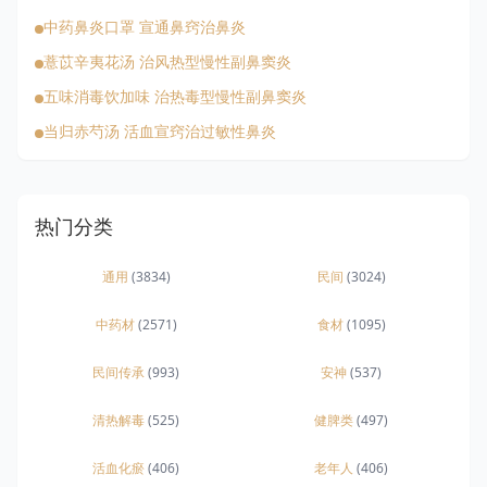
中药鼻炎口罩 宣通鼻窍治鼻炎
薏苡辛夷花汤 治风热型慢性副鼻窦炎
五味消毒饮加味 治热毒型慢性副鼻窦炎
当归赤芍汤 活血宣窍治过敏性鼻炎
热门分类
通用
(3834)
民间
(3024)
中药材
(2571)
食材
(1095)
民间传承
(993)
安神
(537)
清热解毒
(525)
健脾类
(497)
活血化瘀
(406)
老年人
(406)