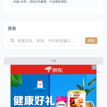
内服+外用，清热祛风解毒，牛皮癣银屑病
搜索
搜索
广告