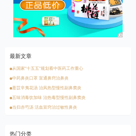
最新文章
从国家“十五五”规划看中医药工作重心
中药鼻炎口罩 宣通鼻窍治鼻炎
薏苡辛夷花汤 治风热型慢性副鼻窦炎
五味消毒饮加味 治热毒型慢性副鼻窦炎
当归赤芍汤 活血宣窍治过敏性鼻炎
热门分类