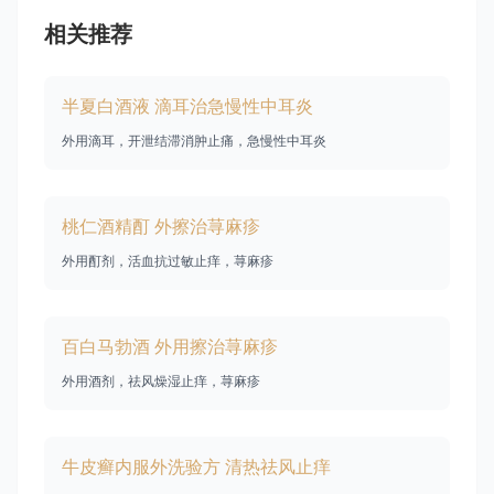
相关推荐
半夏白酒液 滴耳治急慢性中耳炎
外用滴耳，开泄结滞消肿止痛，急慢性中耳炎
桃仁酒精酊 外擦治荨麻疹
外用酊剂，活血抗过敏止痒，荨麻疹
百白马勃酒 外用擦治荨麻疹
外用酒剂，祛风燥湿止痒，荨麻疹
牛皮癣内服外洗验方 清热祛风止痒