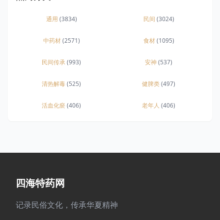
通用
(3834)
民间
(3024)
中药材
(2571)
食材
(1095)
民间传承
(993)
安神
(537)
清热解毒
(525)
健脾类
(497)
活血化瘀
(406)
老年人
(406)
四海特药网
记录民俗文化，传承华夏精神