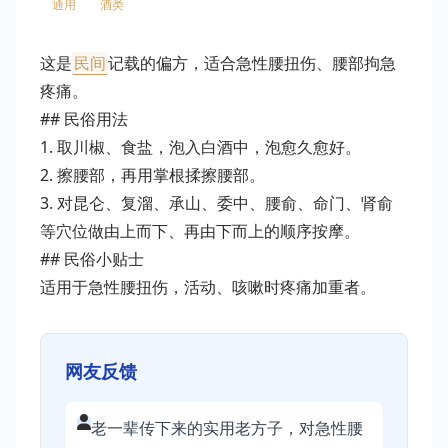
通用
酒类
这是
民间
记载的偏方，适合急性腰扭伤、腰部拘急
疼痛。
## 民俗用法
1. 取川椒、食盐，泡入白酒中，泡愈久愈好。
2. 擦腰部，再用掌根揉擦腰部。
3. 对昆仑、复溜、承山、委中、腰俞、命门、肾俞
等穴位做由上而下、再由下而上的顺序按摩。
## 民俗小贴士
适用于急性腰扭伤，活动、咳嗽时疼痛加重者。
网友反馈
老一辈传下来的实用老方子，对急性腰