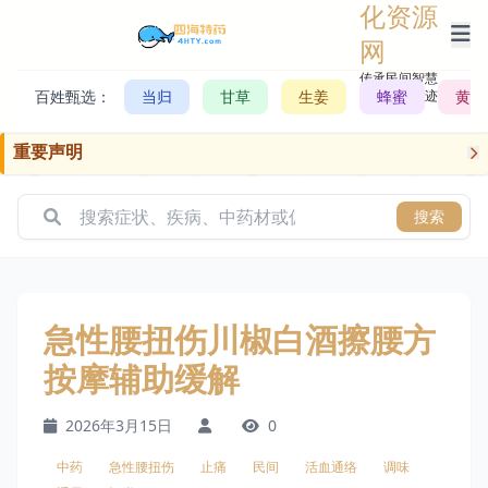
化资源
网
传承民间智慧，
百姓甄选：
当归
甘草
生姜
记录历史轨迹
蜂蜜
黄芪
重要声明
搜索
急性腰扭伤川椒白酒擦腰方
按摩辅助缓解
2026年3月15日
0
中药
急性腰扭伤
止痛
民间
活血通络
调味