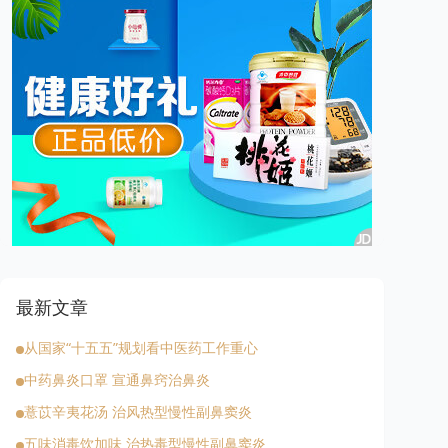
最新文章
从国家“十五五”规划看中医药工作重心
中药鼻炎口罩 宣通鼻窍治鼻炎
薏苡辛夷花汤 治风热型慢性副鼻窦炎
五味消毒饮加味 治热毒型慢性副鼻窦炎