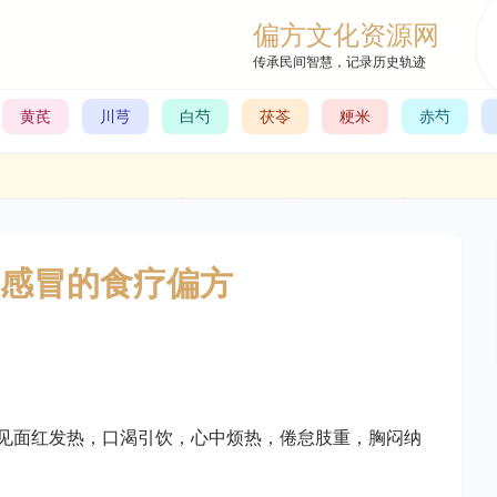
偏方文化资源网
传承民间智慧，记录历史轨迹
黄芪
川芎
白芍
茯苓
粳米
赤芍
感冒的食疗偏方
见面红发热，口渴引饮，心中烦热，倦怠肢重，胸闷纳