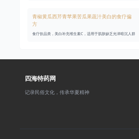
青椒黄瓜西芹青苹果苦瓜果蔬汁美白的食疗偏
方
食疗饮品类，美白补充维生素C，适用于肌肤缺乏光泽暗沉人群
四海特药网
记录民俗文化，传承华夏精神