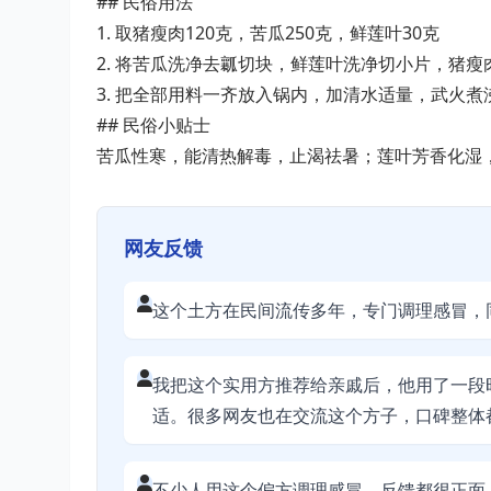
## 民俗用法
1. 取猪瘦肉120克，苦瓜250克，鲜莲叶30克
2. 将苦瓜洗净去瓤切块，鲜莲叶洗净切小片，猪瘦
3. 把全部用料一齐放入锅内，加清水适量，武火
## 民俗小贴士
苦瓜性寒，能清热解毒，止渴祛暑；莲叶芳香化湿
网友反馈
这个土方在民间流传多年，专门调理感冒，
我把这个实用方推荐给亲戚后，他用了一段
适。很多网友也在交流这个方子，口碑整体
不少人用这个偏方调理感冒，反馈都很正面