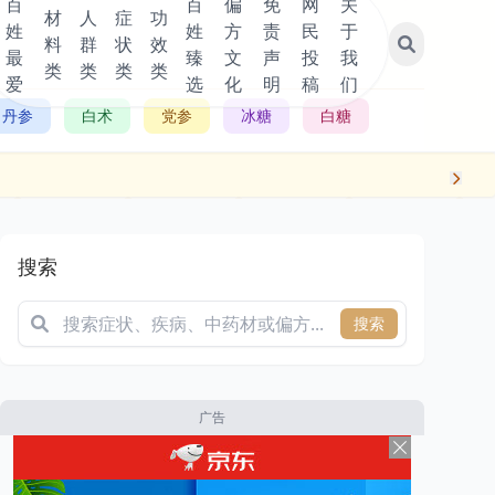
百
百
偏
免
网
关
材
人
症
功
姓
姓
方
责
民
于
料
群
状
效
最
臻
文
声
投
我
类
类
类
类
爱
选
化
明
稿
们
丹参
白术
党参
冰糖
白糖
搜索
搜索
广告