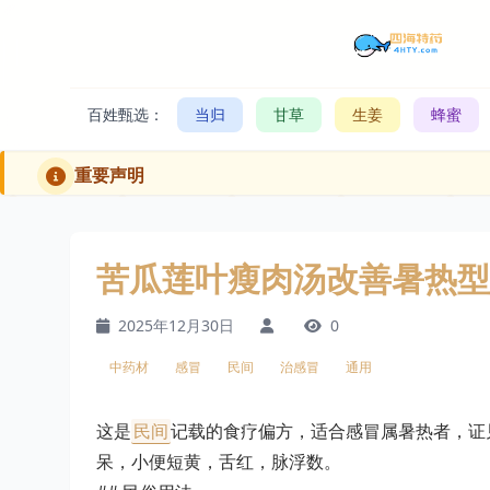
百姓甄选：
当归
甘草
生姜
蜂蜜
重要声明
苦瓜莲叶瘦肉汤改善暑热型
2025年12月30日
0
中药材
感冒
民间
治感冒
通用
这是
民间
记载的食疗偏方，适合感冒属暑热者，证
呆，小便短黄，舌红，脉浮数。