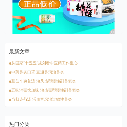
最新文章
从国家“十五五”规划看中医药工作重心
中药鼻炎口罩 宣通鼻窍治鼻炎
薏苡辛夷花汤 治风热型慢性副鼻窦炎
五味消毒饮加味 治热毒型慢性副鼻窦炎
当归赤芍汤 活血宣窍治过敏性鼻炎
热门分类