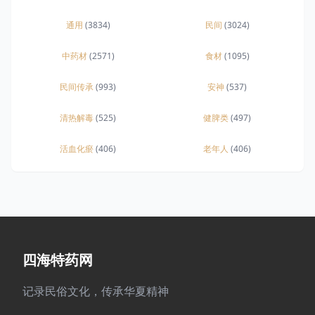
通用
(3834)
民间
(3024)
中药材
(2571)
食材
(1095)
民间传承
(993)
安神
(537)
清热解毒
(525)
健脾类
(497)
活血化瘀
(406)
老年人
(406)
四海特药网
记录民俗文化，传承华夏精神