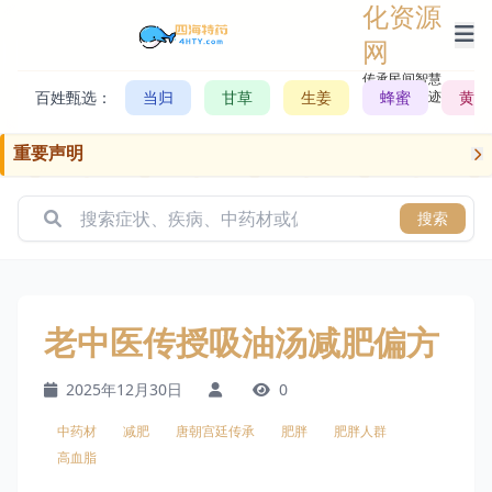
化资源
网
传承民间智慧，
百姓甄选：
当归
甘草
生姜
记录历史轨迹
蜂蜜
黄芪
重要声明
搜索
老中医传授吸油汤减肥偏方
2025年12月30日
0
中药材
减肥
唐朝宫廷传承
肥胖
肥胖人群
高血脂