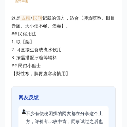
酒精中毒
这是
古籍
/
民间
记载的偏方，适合【肺热咳嗽、眼目
赤痛、大小便不畅、酒毒】。
## 民俗用法
1. 取【梨】
2. 可直接生食或煮水饮用
3. 按需搭配冰糖等辅料
## 民俗小贴士
【梨性寒，脾胃虚寒者慎用】
网友反馈
不少有便秘困扰的网友都在分享这个土
方，评价都比较中肯，同事试过之后也