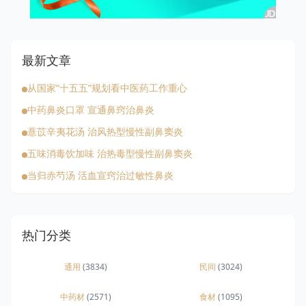
最新文章
从国家“十五五”规划看中医药工作重心
中药鼻炎口罩 宣通鼻窍治鼻炎
薏苡辛夷花汤 治风热型慢性副鼻窦炎
五味消毒饮加味 治热毒型慢性副鼻窦炎
当归赤芍汤 活血宣窍治过敏性鼻炎
热门分类
通用
(3834)
民间
(3024)
中药材
(2571)
食材
(1095)