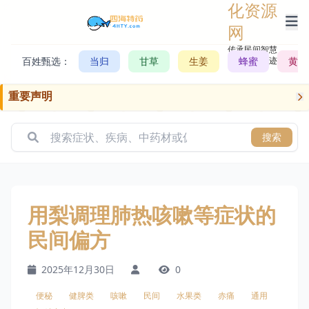
化资源
网
传承民间智慧，
百姓甄选：
当归
甘草
生姜
记录历史轨迹
蜂蜜
黄芪
重要声明
搜索
用梨调理肺热咳嗽等症状的
民间偏方
2025年12月30日
0
便秘
健脾类
咳嗽
民间
水果类
赤痛
通用