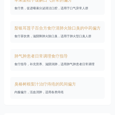
苹果梨桔子缓解口气异常的偏方
食疗类，促进唾液分泌清洁口腔，适用于口气异常人群
梨银耳莲子百合方食疗清肺火除口臭的中药偏方
食疗茶饮类，滋阴降肺火除口臭，适用于肺火型口臭人群
肺气肿患者日常调理食疗指导
食疗指导，补充营养、滋阴润肺，适用肺气肿患者日常调理
臭椿树根梨汁治疗痔疮的民间偏方
内服偏方，活血消肿，适用各类痔疮