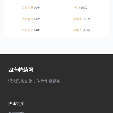
民间传承
(993)
安神
(537)
清热解毒
(525)
健脾类
(497)
活血化瘀
(406)
老年人
(406)
四海特药网
记录民俗文化，传承华夏精神
快速链接