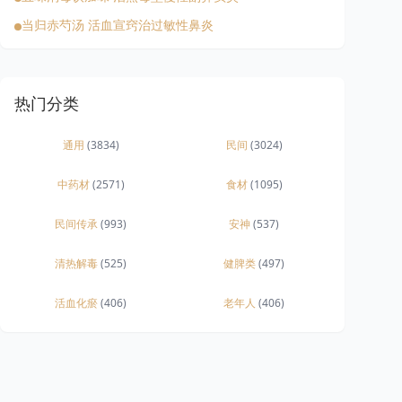
当归赤芍汤 活血宣窍治过敏性鼻炎
热门分类
通用
(3834)
民间
(3024)
中药材
(2571)
食材
(1095)
民间传承
(993)
安神
(537)
清热解毒
(525)
健脾类
(497)
活血化瘀
(406)
老年人
(406)