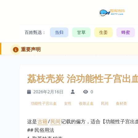
百姓甄选：
当归
甘草
生姜
蜂蜜
重要声明
荔枝壳炭 治功能性子宫出血
2026年2月16日
0
功能性子宫出血
女性
收敛止血
民间
食材类
这是
古籍
/
民间
记载的偏方，适合【功能性子宫出
## 民俗用法