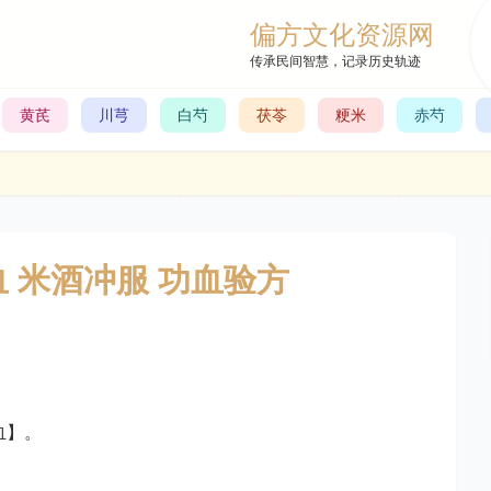
偏方文化资源网
传承民间智慧，记录历史轨迹
黄芪
川芎
白芍
茯苓
粳米
赤芍
 米酒冲服 功血验方
血】。