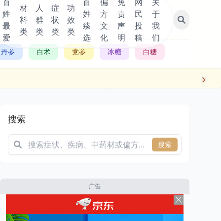
百
百
偏
免
网
关
材
人
症
功
姓
姓
方
责
民
于
料
群
状
效
最
臻
文
声
投
我
类
类
类
类
爱
选
化
明
稿
们
丹参
白术
党参
冰糖
白糖
搜索
搜索
广告