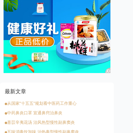
最新文章
从国家“十五五”规划看中医药工作重心
中药鼻炎口罩 宣通鼻窍治鼻炎
薏苡辛夷花汤 治风热型慢性副鼻窦炎
五味消毒饮加味 治热毒型慢性副鼻窦炎