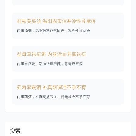
桂枝黄芪汤 温阳固表治寒冷性荨麻疹
内服汤剂，温阳散寒益气固表，寒冷性荨麻疹
益母草祛痘粥 内服活血养颜祛痘
内服食疗粥，活血祛痘养颜，青春痘痘痕
延寿获嗣酒 补真阴调理不孕不育
内服药酒，补真阴益气血，精元虚冷不孕不育
搜索