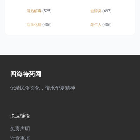
清热解毒
(525)
健脾类
(497)
活血化瘀
(406)
老年人
(406)
四海特药网
记录民俗文化，传承华夏精神
快速链接
免责声明
注意事项