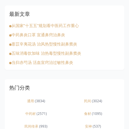
最新文章
从国家“十五五”规划看中医药工作重心
中药鼻炎口罩 宣通鼻窍治鼻炎
薏苡辛夷花汤 治风热型慢性副鼻窦炎
五味消毒饮加味 治热毒型慢性副鼻窦炎
当归赤芍汤 活血宣窍治过敏性鼻炎
热门分类
通用
(3834)
民间
(3024)
中药材
(2571)
食材
(1095)
民间传承
(993)
安神
(537)