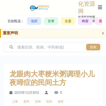
化资源
网
传承民间智慧，
百姓甄选：
当归
甘草
生姜
记录历史轨迹
蜂蜜
黄芪
重要声明
搜索
龙眼肉大枣粳米粥调理小儿
夜啼症的民间土方
2025年12月30日
0
儿童
夜啼
安神
民间
食材