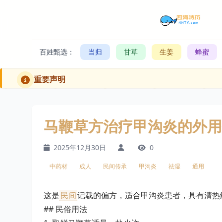
百姓甄选：
当归
甘草
生姜
蜂蜜
重要声明
马鞭草方治疗甲沟炎的外用
2025年12月30日
0
中药材
成人
民间传承
甲沟炎
祛湿
通用
这是
民间
记载的偏方，适合甲沟炎患者，具有清热
## 民俗用法