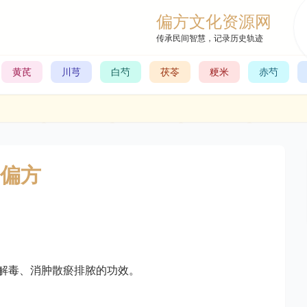
偏方文化资源网
传承民间智慧，记录历史轨迹
黄芪
川芎
白芍
茯苓
粳米
赤芍
偏方
解毒、消肿散瘀排脓的功效。