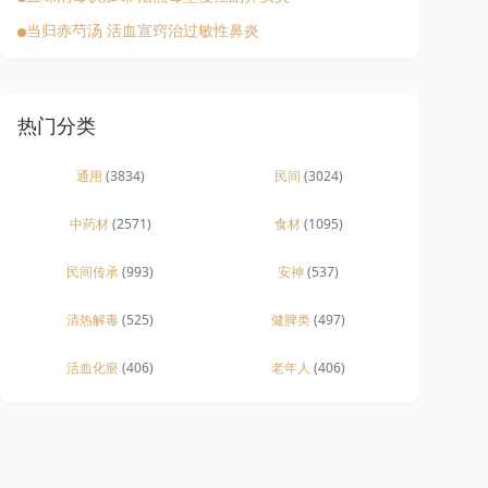
当归赤芍汤 活血宣窍治过敏性鼻炎
热门分类
通用
(3834)
民间
(3024)
中药材
(2571)
食材
(1095)
民间传承
(993)
安神
(537)
清热解毒
(525)
健脾类
(497)
活血化瘀
(406)
老年人
(406)