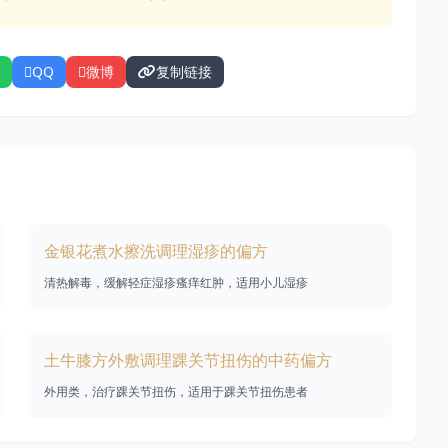
QQ
微博
复制链接
金银花煮水擦洗调理湿疹的偏方
清热解毒，缓解轻症湿疹瘙痒红肿，适用小儿湿疹
土牛膝方外敷调理踝关节扭伤的中药偏方
外用类，治疗踝关节扭伤，适用于踝关节扭伤患者