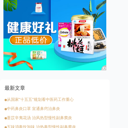
最新文章
从国家“十五五”规划看中医药工作重心
中药鼻炎口罩 宣通鼻窍治鼻炎
薏苡辛夷花汤 治风热型慢性副鼻窦炎
五味消毒饮加味 治热毒型慢性副鼻窦炎