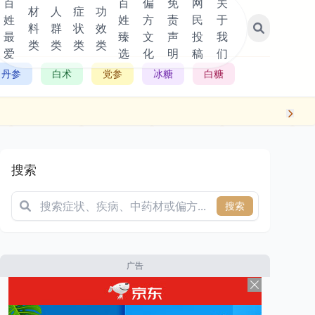
百
百
偏
免
网
关
材
人
症
功
姓
姓
方
责
民
于
料
群
状
效
最
臻
文
声
投
我
类
类
类
类
爱
选
化
明
稿
们
丹参
白术
党参
冰糖
白糖
搜索
搜索
广告