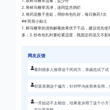
1. 取鲜马鞭草适量，盐少许
2. 将鲜马鞭草洗净，连同盐共捣烂
3. 将药泥敷于患处，用纱布包扎好，每日换药1次
## 民俗小贴士
1. 鲜马鞭草的清热解毒效果优于干品，建议优先使
多；3. 纱布包扎时要松紧适度，既固定药泥又不影
网友反馈
看到很多人推荐这个民间方，亲戚也试了试
邻居亲测这个偏方，针对甲沟炎简单实用，
一开始还不太相信，结果老乡用了这个小方
实出乎意料。