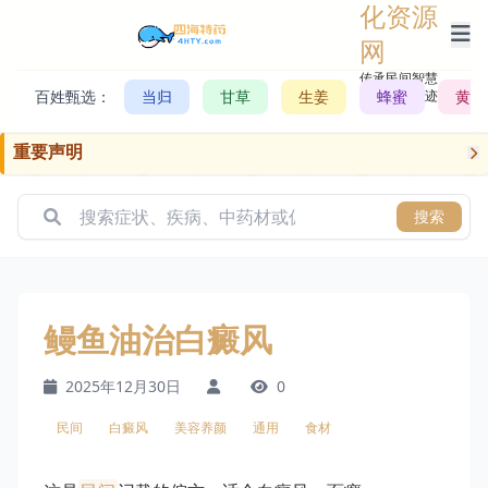
化资源
网
传承民间智慧，
百姓甄选：
当归
甘草
生姜
记录历史轨迹
蜂蜜
黄芪
重要声明
搜索
鳗鱼油治白癜风
2025年12月30日
0
民间
白癜风
美容养颜
通用
食材