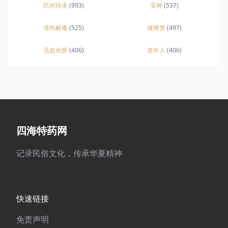
民间传承
(993)
安神
(537)
清热解毒
(525)
健脾类
(497)
活血化瘀
(406)
老年人
(406)
四海特药网
记录民俗文化，传承华夏精神
快速链接
免责声明