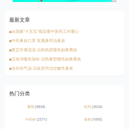
最新文章
从国家“十五五”规划看中医药工作重心
中药鼻炎口罩 宣通鼻窍治鼻炎
薏苡辛夷花汤 治风热型慢性副鼻窦炎
五味消毒饮加味 治热毒型慢性副鼻窦炎
当归赤芍汤 活血宣窍治过敏性鼻炎
热门分类
通用
(3834)
民间
(3024)
中药材
(2571)
食材
(1095)