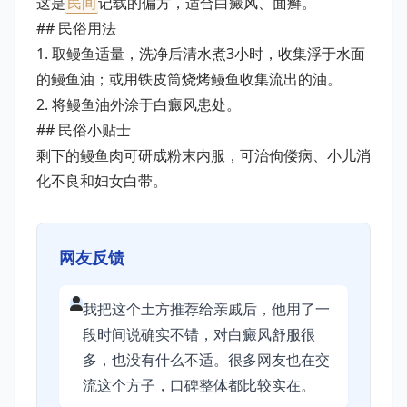
这是
民间
记载的偏方，适合白癜风、面癣。
## 民俗用法
1. 取鳗鱼适量，洗净后清水煮3小时，收集浮于水面
的鳗鱼油；或用铁皮筒烧烤鳗鱼收集流出的油。
2. 将鳗鱼油外涂于白癜风患处。
## 民俗小贴士
剩下的鳗鱼肉可研成粉末内服，可治佝偻病、小儿消
化不良和妇女白带。
网友反馈
我把这个土方推荐给亲戚后，他用了一
段时间说确实不错，对白癜风舒服很
多，也没有什么不适。很多网友也在交
流这个方子，口碑整体都比较实在。