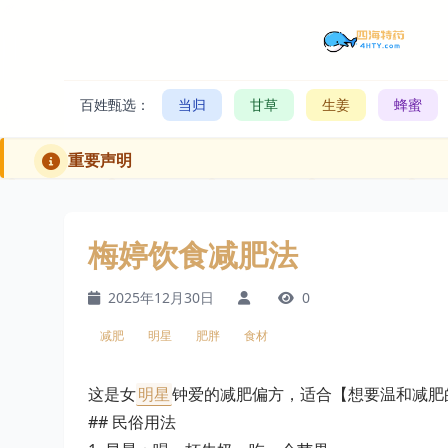
百姓甄选：
当归
甘草
生姜
蜂蜜
重要声明
梅婷饮食减肥法
2025年12月30日
0
减肥
明星
肥胖
食材
这是女
明星
钟爱的减肥偏方，适合【想要温和减肥
## 民俗用法