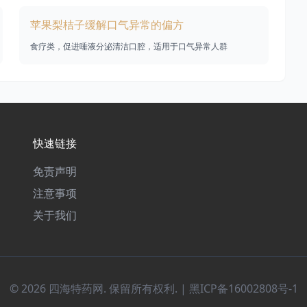
苹果梨桔子缓解口气异常的偏方
食疗类，促进唾液分泌清洁口腔，适用于口气异常人群
快速链接
免责声明
注意事项
关于我们
© 2026 四海特药网. 保留所有权利. |
黑ICP备16002808号-1