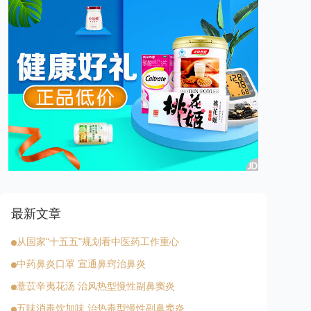
最新文章
从国家“十五五”规划看中医药工作重心
中药鼻炎口罩 宣通鼻窍治鼻炎
薏苡辛夷花汤 治风热型慢性副鼻窦炎
五味消毒饮加味 治热毒型慢性副鼻窦炎