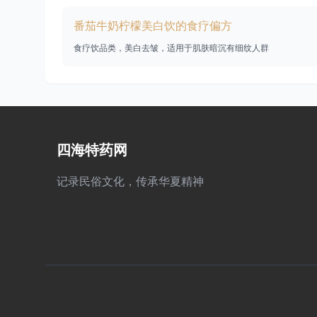
番茄牛奶柠檬美白饮的食疗偏方
食疗饮品类，美白去皱，适用于肌肤暗沉有细纹人群
四海特药网
记录民俗文化，传承华夏精神