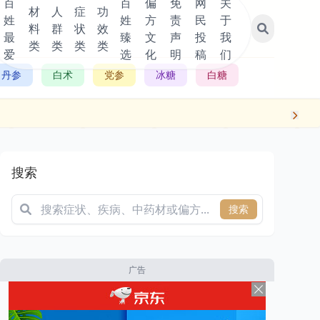
百
百
偏
免
网
关
材
人
症
功
姓
姓
方
责
民
于
料
群
状
效
最
臻
文
声
投
我
类
类
类
类
爱
选
化
明
稿
们
丹参
白术
党参
冰糖
白糖
搜索
搜索
广告