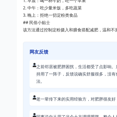
1. 早晨：喝一杯牛奶，吃一个苹果
2. 中午：吃少量米饭，多吃蔬菜
3. 晚上：拒绝一切淀粉类食品
## 民俗小贴士
该方法通过控制淀粉摄入和膳食搭配减肥，温和不
网友反馈
之前邻居被肥胖困扰，生活都受了点影响。
持用了一阵子，反馈说确实舒服很多，没有
法。
老一辈传下来的实用经验方，对肥胖很友好
同事说自从用了这个土方调理肥胖，整个人