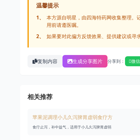
温馨提示
1、
本方源自明星，由四海特药网收集整理。
用前请遵医嘱。
2、
如果要对此偏方反馈效果、提供建议或寻
复制内容
生成分享图片
分享到：
微信
相关推荐
苹果泥调理小儿久泻脾胃虚弱食疗方
食疗止泻，补中益气，适用于小儿久泻脾胃虚弱