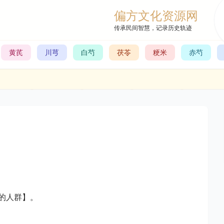
偏方文化资源网
传承民间智慧，记录历史轨迹
黄芪
川芎
白芍
茯苓
粳米
赤芍
的人群】。