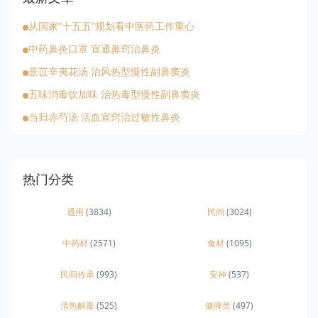
从国家“十五五”规划看中医药工作重心
中药鼻炎口罩 宣通鼻窍治鼻炎
薏苡辛夷花汤 治风热型慢性副鼻窦炎
五味消毒饮加味 治热毒型慢性副鼻窦炎
当归赤芍汤 活血宣窍治过敏性鼻炎
热门分类
通用
(3834)
民间
(3024)
中药材
(2571)
食材
(1095)
民间传承
(993)
安神
(537)
清热解毒
(525)
健脾类
(497)