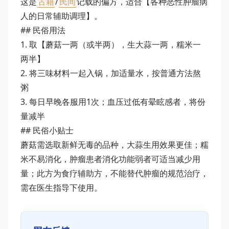
这是
古籍
/
民间
记载的偏方，适合【各种恶性肿瘤病
人的日常辅助调理】。
## 民俗用法
1. 取【蘑菇一两（或半两），生大蒜一两，糯米一
两半】
2. 将三味材料一起入锅，加适量水，按普通方法熬
粥
3. 每日早晚各服用1次；血压过低有晕眩感者，将份
量减半
## 民俗小贴士
蘑菇需选取新鲜无毒的品种，大蒜生用效果更佳；糯
米不易消化，肿瘤患者消化功能弱者可适当减少用
量；此方为食疗辅助方，不能替代肿瘤的规范治疗，
需在医生指导下使用。