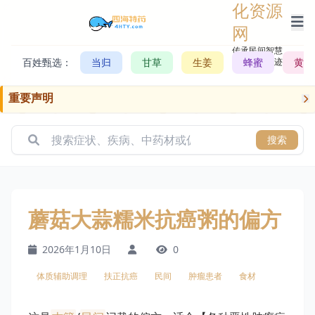
化资源
网
传承民间智慧，
百姓甄选：
当归
甘草
生姜
记录历史轨迹
蜂蜜
黄芪
重要声明
搜索
蘑菇大蒜糯米抗癌粥的偏方
2026年1月10日
0
体质辅助调理
扶正抗癌
民间
肿瘤患者
食材