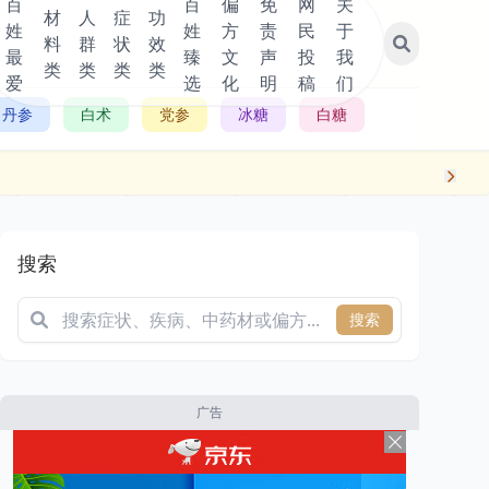
百
百
偏
免
网
关
材
人
症
功
姓
姓
方
责
民
于
料
群
状
效
最
臻
文
声
投
我
类
类
类
类
爱
选
化
明
稿
们
丹参
白术
党参
冰糖
白糖
搜索
搜索
广告