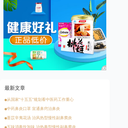
最新文章
从国家“十五五”规划看中医药工作重心
中药鼻炎口罩 宣通鼻窍治鼻炎
薏苡辛夷花汤 治风热型慢性副鼻窦炎
五味消毒饮加味 治热毒型慢性副鼻窦炎