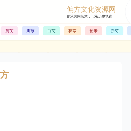
偏方文化资源网
传承民间智慧，记录历史轨迹
黄芪
川芎
白芍
茯苓
粳米
赤芍
方