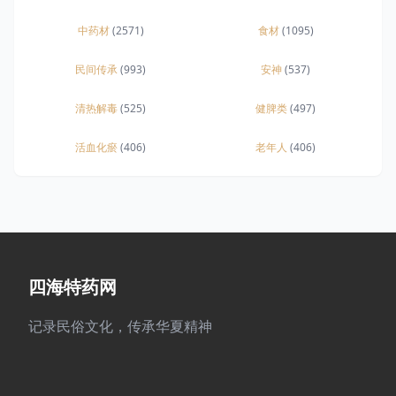
中药材
(2571)
食材
(1095)
民间传承
(993)
安神
(537)
清热解毒
(525)
健脾类
(497)
活血化瘀
(406)
老年人
(406)
四海特药网
记录民俗文化，传承华夏精神