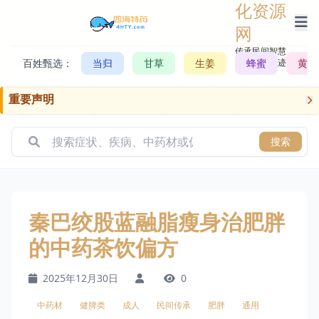
化资源
网
传承民间智慧，
百姓甄选：
当归
甘草
生姜
记录历史轨迹
蜂蜜
黄芪
重要声明
搜索
秦巴绞股蓝融脂瘦身治肥胖
的中药茶饮偏方
2025年12月30日
0
中药材
健脾类
成人
民间传承
肥胖
通用