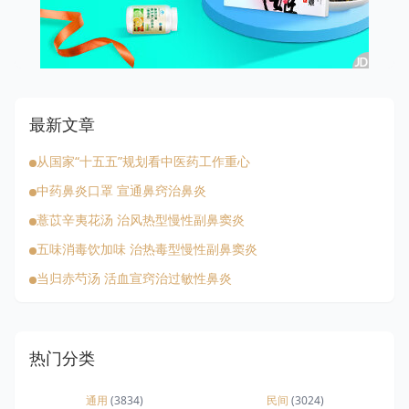
最新文章
从国家“十五五”规划看中医药工作重心
中药鼻炎口罩 宣通鼻窍治鼻炎
薏苡辛夷花汤 治风热型慢性副鼻窦炎
五味消毒饮加味 治热毒型慢性副鼻窦炎
当归赤芍汤 活血宣窍治过敏性鼻炎
热门分类
通用
(3834)
民间
(3024)