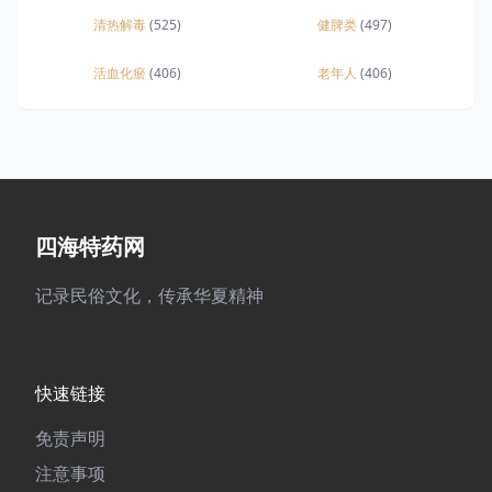
清热解毒
(525)
健脾类
(497)
活血化瘀
(406)
老年人
(406)
四海特药网
记录民俗文化，传承华夏精神
快速链接
免责声明
注意事项