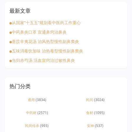
最新文章
从国家“十五五”规划看中医药工作重心
中药鼻炎口罩 宣通鼻窍治鼻炎
薏苡辛夷花汤 治风热型慢性副鼻窦炎
五味消毒饮加味 治热毒型慢性副鼻窦炎
当归赤芍汤 活血宣窍治过敏性鼻炎
热门分类
通用
(3834)
民间
(3024)
中药材
(2571)
食材
(1095)
民间传承
(993)
安神
(537)