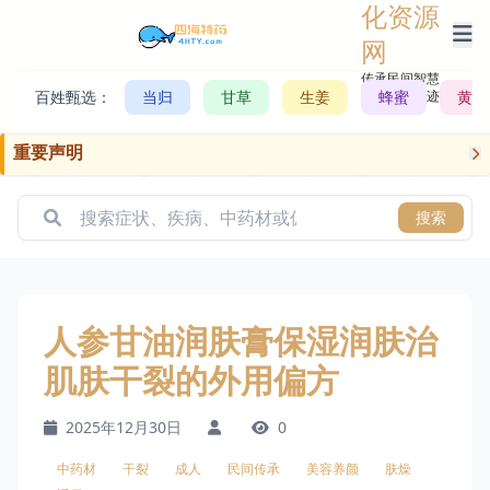
化资源
网
传承民间智慧，
百姓甄选：
当归
甘草
生姜
记录历史轨迹
蜂蜜
黄芪
重要声明
搜索
人参甘油润肤膏保湿润肤治
肌肤干裂的外用偏方
2025年12月30日
0
中药材
干裂
成人
民间传承
美容养颜
肤燥