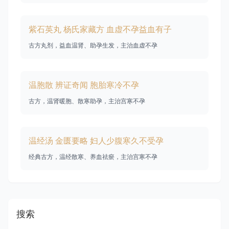
紫石英丸 杨氏家藏方 血虚不孕益血有子
古方丸剂，益血温肾、助孕生发，主治血虚不孕
温胞散 辨证奇闻 胞胎寒冷不孕
古方，温肾暖胞、散寒助孕，主治宫寒不孕
温经汤 金匮要略 妇人少腹寒久不受孕
经典古方，温经散寒、养血祛瘀，主治宫寒不孕
搜索