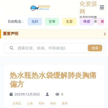
化资源
网
传承民间智慧，
百姓甄选：
当归
甘草
生姜
记录历史轨迹
蜂蜜
黄芪
重要声明
搜索
热水瓶热水袋缓解肺炎胸痛
偏方
2025年12月30日
0
日用品
止痛
民间
肺炎
通用