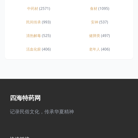
中药材
(2571)
食材
(1095)
民间传承
(993)
安神
(537)
清热解毒
(525)
健脾类
(497)
活血化瘀
(406)
老年人
(406)
四海特药网
记录民俗文化，传承华夏精神