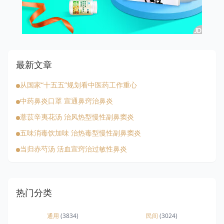
最新文章
从国家“十五五”规划看中医药工作重心
中药鼻炎口罩 宣通鼻窍治鼻炎
薏苡辛夷花汤 治风热型慢性副鼻窦炎
五味消毒饮加味 治热毒型慢性副鼻窦炎
当归赤芍汤 活血宣窍治过敏性鼻炎
热门分类
通用
(3834)
民间
(3024)