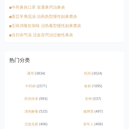
中药鼻炎口罩 宣通鼻窍治鼻炎
薏苡辛夷花汤 治风热型慢性副鼻窦炎
五味消毒饮加味 治热毒型慢性副鼻窦炎
当归赤芍汤 活血宣窍治过敏性鼻炎
热门分类
通用
(3834)
民间
(3024)
中药材
(2571)
食材
(1095)
民间传承
(993)
安神
(537)
清热解毒
(525)
健脾类
(497)
活血化瘀
(406)
老年人
(406)