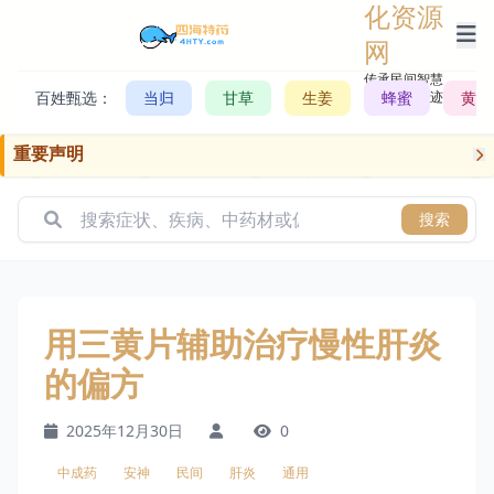
化资源
网
传承民间智慧，
百姓甄选：
当归
甘草
生姜
记录历史轨迹
蜂蜜
黄芪
重要声明
搜索
用三黄片辅助治疗慢性肝炎
的偏方
2025年12月30日
0
中成药
安神
民间
肝炎
通用