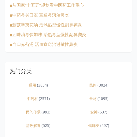
从国家“十五五”规划看中医药工作重心
中药鼻炎口罩 宣通鼻窍治鼻炎
薏苡辛夷花汤 治风热型慢性副鼻窦炎
五味消毒饮加味 治热毒型慢性副鼻窦炎
当归赤芍汤 活血宣窍治过敏性鼻炎
热门分类
通用
(3834)
民间
(3024)
中药材
(2571)
食材
(1095)
民间传承
(993)
安神
(537)
清热解毒
(525)
健脾类
(497)