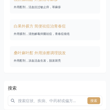
外用酊剂，活血抗过敏止痒，荨麻疹
白果外搽方 简便祛痘治青春痘
外用搽剂，清热解毒抑菌祛痘，青春痘痤疮
桑叶麻叶酊 外用涂擦调理脱发
外用酊剂，凉血活血生发，脱发斑秃
搜索
搜索