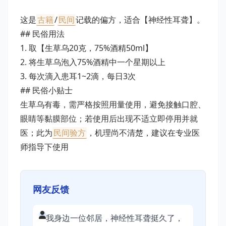
这是
古籍
/
民间
记载的偏方，适合【神经性耳聋】。
## 民俗用法
1. 取【生草乌20克，75%酒精50ml】
2. 将生草乌泡入75%酒精中一个星期以上
3. 每次滴入患耳1~2滴，每日3次
## 民俗小贴士
生草乌有毒，需严格按照用量使用，避免接触口腔、
眼睛等黏膜部位；若使用后出现不适立即停用并就
医；此为
民间验方
，机理尚不清楚，建议在专业医
师指导下使用
网友反馈
我身边一位邻居，神经性耳聋挺久了，