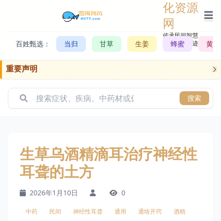
化资源
网
传承民间智慧，
百姓甄选：
当归
甘草
生姜
记录历史轨迹
蜂蜜
黄芪
重要声明
搜索
生草乌酒精滴耳治疗神经性
耳聋的土方
2026年1月10日
0
中药
民间
神经性耳聋
通用
通络开窍
酒精