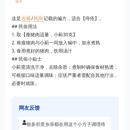
通用
这是
古籍
/
民间
记载的偏方，适合【痔疮】。
## 民俗用法
1. 取【瘦猪肉适量，小蓟30克】
2. 将瘦猪肉与小蓟一同放入锅中，加水煮熟
3. 食用煮好的猪肉，饮用汤汁
## 民俗小贴士
小蓟需清洗干净，去除杂质；煮制时确保食材熟透；
可根据口味适量调味；症状严重者需配合其他疗法，
必要时就医。
网友反馈
很多邻里乡亲都在用这个小方子调理痔