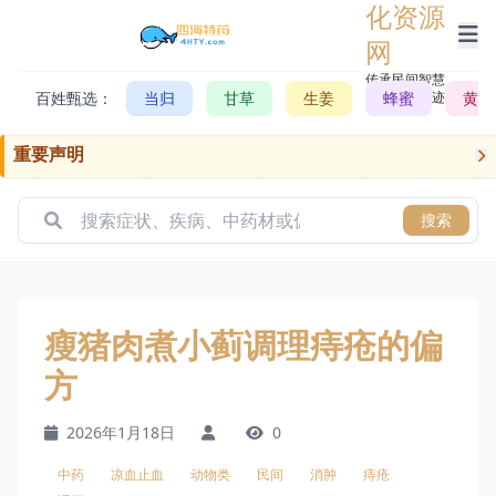
化资源
网
传承民间智慧，
百姓甄选：
当归
甘草
生姜
记录历史轨迹
蜂蜜
黄芪
重要声明
搜索
瘦猪肉煮小蓟调理痔疮的偏
方
2026年1月18日
0
中药
凉血止血
动物类
民间
消肿
痔疮