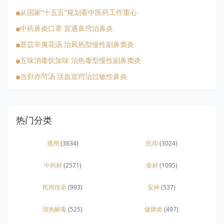
从国家“十五五”规划看中医药工作重心
中药鼻炎口罩 宣通鼻窍治鼻炎
薏苡辛夷花汤 治风热型慢性副鼻窦炎
五味消毒饮加味 治热毒型慢性副鼻窦炎
当归赤芍汤 活血宣窍治过敏性鼻炎
热门分类
通用
(3834)
民间
(3024)
中药材
(2571)
食材
(1095)
民间传承
(993)
安神
(537)
清热解毒
(525)
健脾类
(497)