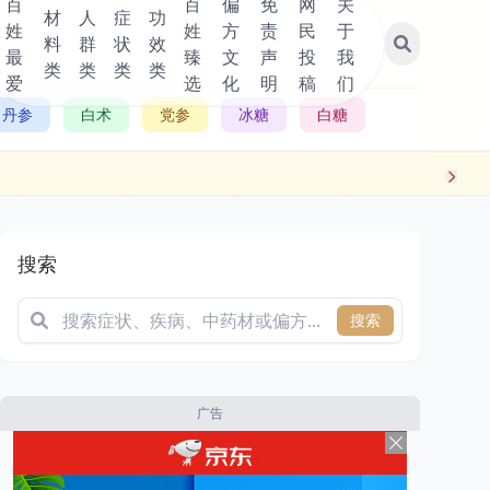
百
百
偏
免
网
关
材
人
症
功
姓
姓
方
责
民
于
料
群
状
效
最
臻
文
声
投
我
类
类
类
类
爱
选
化
明
稿
们
丹参
白术
党参
冰糖
白糖
搜索
搜索
广告