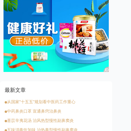
最新文章
从国家“十五五”规划看中医药工作重心
中药鼻炎口罩 宣通鼻窍治鼻炎
薏苡辛夷花汤 治风热型慢性副鼻窦炎
五味消毒饮加味 治热毒型慢性副鼻窦炎