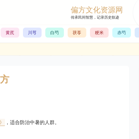
偏方文化资源网
传承民间智慧，记录历史轨迹
黄芪
川芎
白芍
茯苓
粳米
赤芍
方
》
，适合防治中暑的人群。