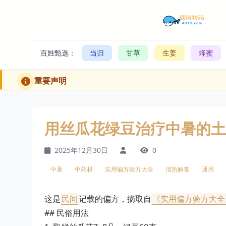
百姓甄选：
当归
甘草
生姜
蜂蜜
重要声明
用丝瓜花绿豆治疗中暑的土
2025年12月30日
0
中暑
中药材
实用偏方验方大全
清热解毒
通用
这是
民间
记载的偏方，摘取自
《实用偏方验方大全
## 民俗用法