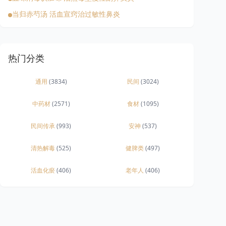
当归赤芍汤 活血宣窍治过敏性鼻炎
热门分类
通用
(3834)
民间
(3024)
中药材
(2571)
食材
(1095)
民间传承
(993)
安神
(537)
清热解毒
(525)
健脾类
(497)
活血化瘀
(406)
老年人
(406)