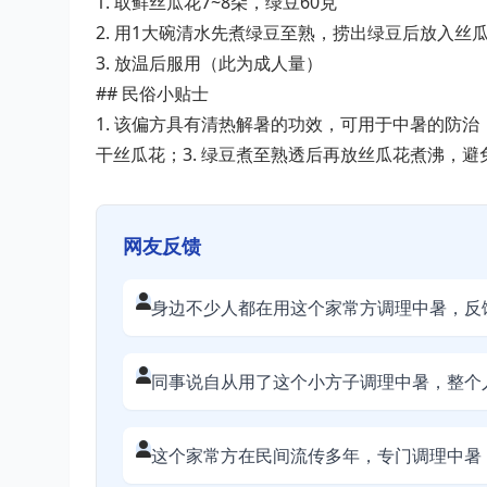
1. 取鲜丝瓜花7~8朵，绿豆60克
2. 用1大碗清水先煮绿豆至熟，捞出绿豆后放入丝
3. 放温后服用（此为成人量）
## 民俗小贴士
1. 该偏方具有清热解暑的功效，可用于中暑的防治；
干丝瓜花；3. 绿豆煮至熟透后再放丝瓜花煮沸，
网友反馈
身边不少人都在用这个家常方调理中暑，反
同事说自从用了这个小方子调理中暑，整个
这个家常方在民间流传多年，专门调理中暑