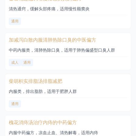
清热通窍，缓解头部疼痛，适用慢性额窦炎
通用
加减泻白散内服清肺热除口臭的中医偏方
中药内服类，清肺热除口臭，适用于肺热偏盛型口臭人群
成人
通用
柴胡枳实排脂汤排脂减肥
内服类，排出脂肪，适用于肥胖人群
通用
槐花消痔汤治疗内痔的中药偏方
内服中药偏方，凉血止血、清热解毒，适用内痔