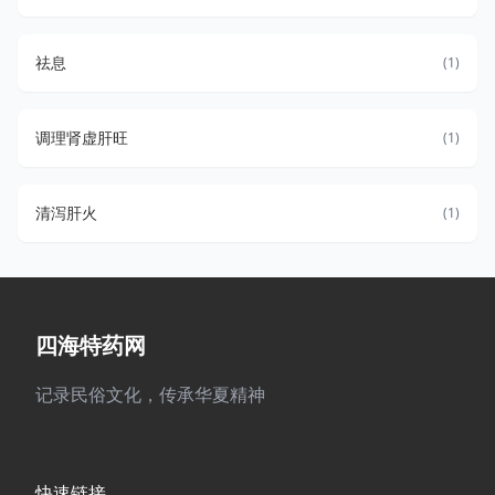
祛息
(1)
调理肾虚肝旺
(1)
清泻肝火
(1)
四海特药网
记录民俗文化，传承华夏精神
快速链接