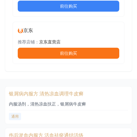
前往购买
京东
推荐店铺：
京东直营店
前往购买
银屑病内服方 清热凉血调理牛皮癣
内服汤剂，清热凉血扶正，银屑病牛皮癣
通用
伤后淤血内服方 活血祛瘀通结活络