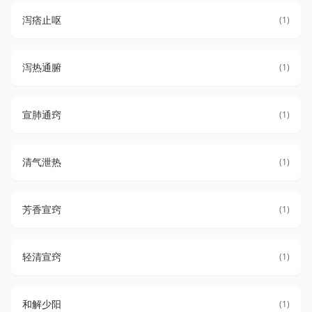
泻痞止呕
(1)
泻热通腑
(1)
宣肺通窍
(1)
清气泄热
(1)
芳香宣窍
(1)
轻清宣窍
(1)
和解少阳
(1)