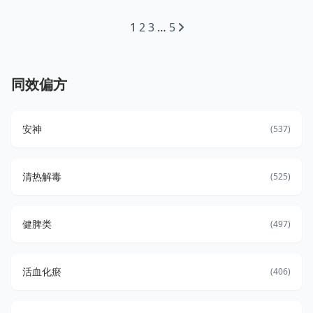
1
2
3
…
5
同效偏方
安神
(537)
清热解毒
(525)
健脾类
(497)
活血化瘀
(406)