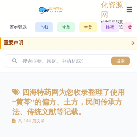
化资源
网
传承民间智慧，
百姓甄选：
当归
甘草
生姜
记录历史轨迹
蜂蜜
黄芪
重要声明
搜索
四海特药网为您收录整理了使用
“黄芩”的偏方、土方，民间传承方
法、传统文献等记载。
共 144 篇文章