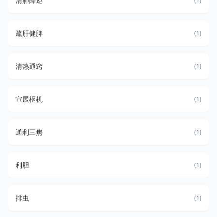
清肺降逆
(1)
疏肝健脾
(1)
清热通窍
(1)
宣展枢机
(1)
通利三焦
(1)
利胆
(1)
排虫
(1)