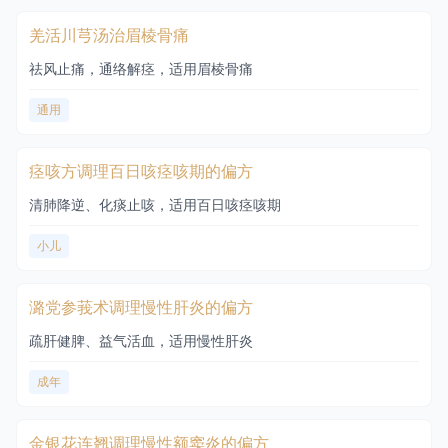
羌活川芎汤治眉棱骨痛
祛风止痛，通络解痉，适用眉棱骨痛
通用
痉咳方调理百日咳痉咳期的偏方
清肺降逆、化痰止咳，适用百日咳痉咳期
小儿
潞党参莪术调理慢性肝炎的偏方
疏肝健脾、益气活血，适用慢性肝炎
成年
金银花连翘调理慢性额窦炎的偏方