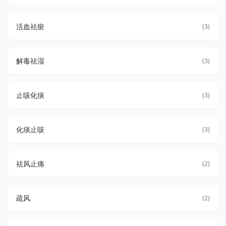
活血祛瘀
(3)
解毒祛湿
(3)
止咳化痰
(3)
化痰止咳
(3)
祛风止痛
(2)
疏风
(2)