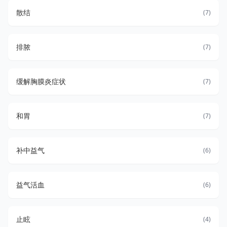
散结
(7)
排脓
(7)
缓解胸膜炎症状
(7)
和胃
(7)
补中益气
(6)
益气活血
(6)
止眩
(4)