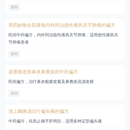
通用
用四妙散合四黄散内外同治急性痛风关节肿痛的偏方
民间中药偏方，内外同治急性痛风关节肿痛，适用急性痛风关
节肿痛患者
通用
迎香散改善鼻炎鼻窦炎的中药偏方
民间偏方，治疗鼻炎黏膜发紫及鼻窦炎流涕发腥
通用
清上蠲痛汤治疗偏头痛的偏方
中药偏方，祛风止痛平肝明目，适用多种证型偏头痛