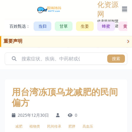
化资源
网
传承民间智慧，
百姓甄选：
当归
甘草
生姜
记录历史轨迹
蜂蜜
黄芪
重要声明
搜索
用台湾冻顶乌龙减肥的民间
偏方
2025年12月30日
0
减肥
植物类
民间传承
肥胖
高血压