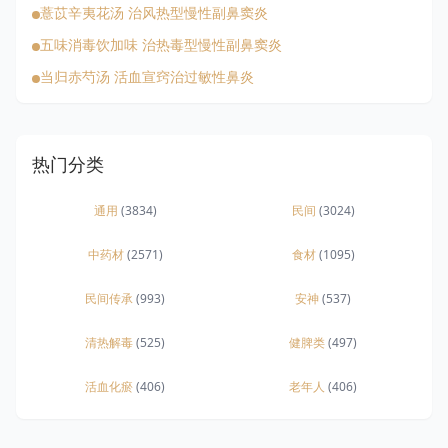
薏苡辛夷花汤 治风热型慢性副鼻窦炎
五味消毒饮加味 治热毒型慢性副鼻窦炎
当归赤芍汤 活血宣窍治过敏性鼻炎
热门分类
通用
(3834)
民间
(3024)
中药材
(2571)
食材
(1095)
民间传承
(993)
安神
(537)
清热解毒
(525)
健脾类
(497)
活血化瘀
(406)
老年人
(406)