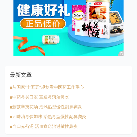
最新文章
从国家“十五五”规划看中医药工作重心
中药鼻炎口罩 宣通鼻窍治鼻炎
薏苡辛夷花汤 治风热型慢性副鼻窦炎
五味消毒饮加味 治热毒型慢性副鼻窦炎
当归赤芍汤 活血宣窍治过敏性鼻炎