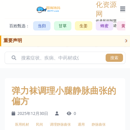
化资源
网
传承民间智慧，
百姓甄选：
当归
甘草
生姜
记录历史轨迹
蜂蜜
黄芪
重要声明
搜索
弹力袜调理小腿静脉曲张的
偏方
2025年12月30日
0
医用耗材
民间
调理静脉曲张
通用
静脉曲张