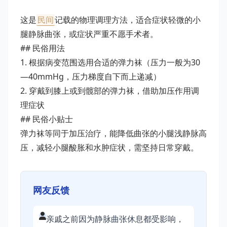
这是
民间
记载的物理调理方法，适合症状轻微的小
腿静脉曲张，或症状严重不愿手术者。
## 民俗用法
1. 根据病变范围选用合适的弹力袜（压力一般为30
—40mmHg，压力梯度自下而上递减）
2. 穿戴到膝上或到髋部的弹力袜，借助加压作用调
理症状
## 民俗小贴士
弹力袜等同于加压治疗，能降低曲张的小腿浅静脉高
压，减轻小腿酸胀和水肿症状，需坚持日常穿戴。
网友反馈
亲戚之前因为静脉曲张休息都受影响，