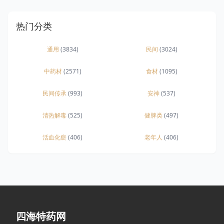
热门分类
通用
(3834)
民间
(3024)
中药材
(2571)
食材
(1095)
民间传承
(993)
安神
(537)
清热解毒
(525)
健脾类
(497)
活血化瘀
(406)
老年人
(406)
四海特药网