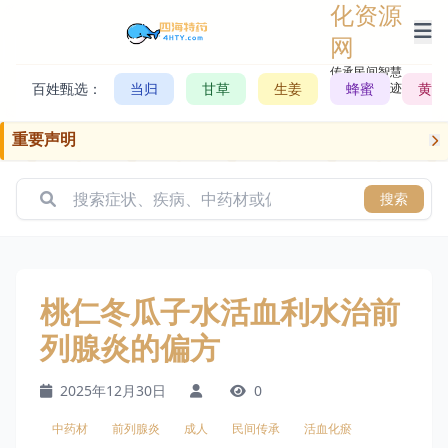
化资源
网
传承民间智慧，
百姓甄选：
当归
甘草
生姜
记录历史轨迹
蜂蜜
黄芪
重要声明
搜索
桃仁冬瓜子水活血利水治前
列腺炎的偏方
2025年12月30日
0
中药材
前列腺炎
成人
民间传承
活血化瘀