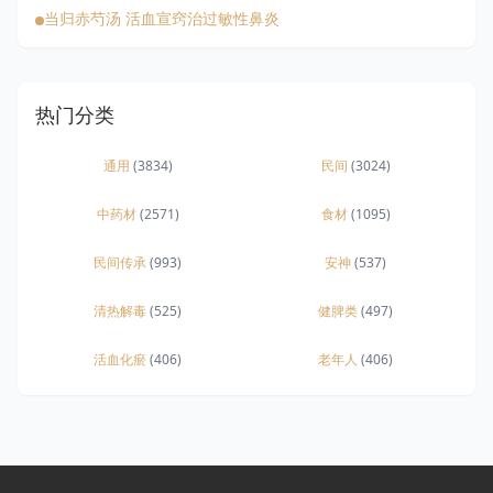
当归赤芍汤 活血宣窍治过敏性鼻炎
热门分类
通用
(3834)
民间
(3024)
中药材
(2571)
食材
(1095)
民间传承
(993)
安神
(537)
清热解毒
(525)
健脾类
(497)
活血化瘀
(406)
老年人
(406)