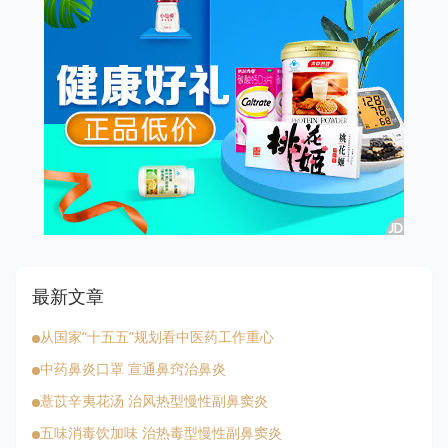
最新文章
从国家“十五五”规划看中医药工作重心
中药鼻炎口罩 宣通鼻窍治鼻炎
薏苡辛夷花汤 治风热型慢性副鼻窦炎
五味消毒饮加味 治热毒型慢性副鼻窦炎