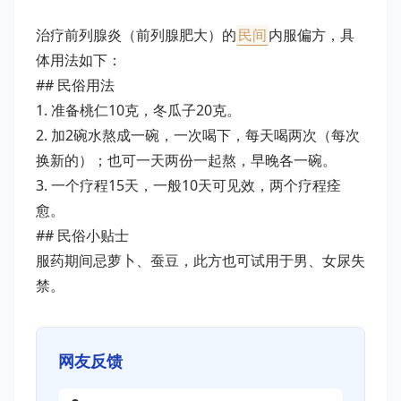
治疗前列腺炎（前列腺肥大）的
民间
内服偏方，具
体用法如下：
## 民俗用法
1. 准备桃仁10克，冬瓜子20克。
2. 加2碗水熬成一碗，一次喝下，每天喝两次（每次
换新的）；也可一天两份一起熬，早晚各一碗。
3. 一个疗程15天，一般10天可见效，两个疗程痊
愈。
## 民俗小贴士
服药期间忌萝卜、蚕豆，此方也可试用于男、女尿失
禁。
网友反馈