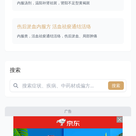
内服汤剂，温阳补肾祛斑，肾阳不足型黄褐斑
伤后淤血内服方 活血祛瘀通结活络
内服类，活血祛瘀通结活络，伤后淤血、局部肿痛
搜索
搜索
广告