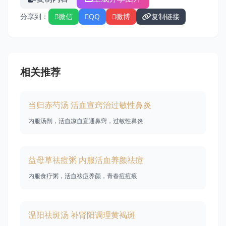
分享到：
微信
QQ
微博
复制链接
相关推荐
当归赤芍汤 活血宣窍治过敏性鼻炎
内服汤剂，活血凉血宣通鼻窍，过敏性鼻炎
益母草祛痘粥 内服活血养颜祛痘
内服食疗粥，活血祛痘养颜，青春痘痘痕
温阳祛斑汤 补肾阳调理黄褐斑