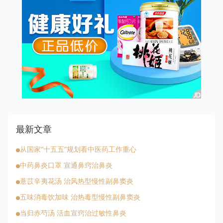
最新文章
从国家“十五五”规划看中医药工作重心
中药鼻炎口罩 宣通鼻窍治鼻炎
薏苡辛夷花汤 治风热型慢性副鼻窦炎
五味消毒饮加味 治热毒型慢性副鼻窦炎
当归赤芍汤 活血宣窍治过敏性鼻炎