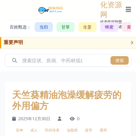
化资源
网
传承民间智慧，
百姓甄选：
当归
甘草
生姜
记录历史轨迹
蜂蜜
黄芪
重要声明
搜索
天竺葵精油泡澡缓解疲劳的
外用偏方
2025年12月30日
0
安神
成人
民间传承
油脂类
疲劳
通用