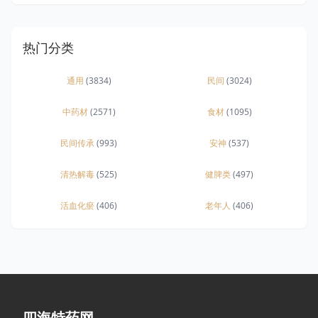
热门分类
通用
(3834)
民间
(3024)
中药材
(2571)
食材
(1095)
民间传承
(993)
安神
(537)
清热解毒
(525)
健脾类
(497)
活血化瘀
(406)
老年人
(406)
四海特药网