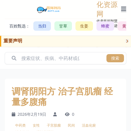
化资源
网
传承民间智慧，
百姓甄选：
当归
甘草
生姜
记录历史轨迹
蜂蜜
黄芪
重要声明
搜索
调肾阴阳方 治子宫肌瘤 经
量多腹痛
2026年2月19日
0
中药类
女性
子宫肌瘤
民间
活血化瘀