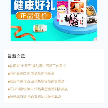
最新文章
从国家“十五五”规划看中医药工作重心
中药鼻炎口罩 宣通鼻窍治鼻炎
薏苡辛夷花汤 治风热型慢性副鼻窦炎
五味消毒饮加味 治热毒型慢性副鼻窦炎
当归赤芍汤 活血宣窍治过敏性鼻炎