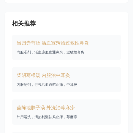
相关推荐
当归赤芍汤 活血宣窍治过敏性鼻炎
内服汤剂，活血凉血宣通鼻窍，过敏性鼻炎
柴胡葛根汤 内服治中耳炎
内服汤剂，行气活血通窍止痛，中耳炎
茵陈地肤子汤 外洗治荨麻疹
外用浴洗，清热利湿祛风止痒，荨麻疹