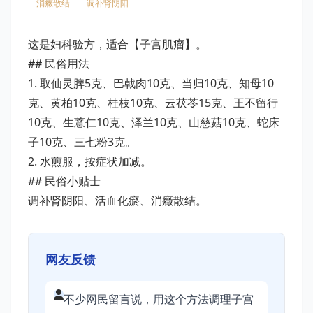
消癥散结
调补肾阴阳
这是妇科验方，适合【子宫肌瘤】。
## 民俗用法
1. 取仙灵脾5克、巴戟肉10克、当归10克、知母10
克、黄柏10克、桂枝10克、云茯苓15克、王不留行
10克、生薏仁10克、泽兰10克、山慈菇10克、蛇床
子10克、三七粉3克。
2. 水煎服，按症状加减。
## 民俗小贴士
调补肾阴阳、活血化瘀、消癥散结。
网友反馈
不少网民留言说，用这个方法调理子宫