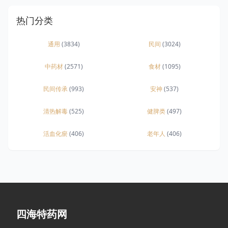
热门分类
通用
(3834)
民间
(3024)
中药材
(2571)
食材
(1095)
民间传承
(993)
安神
(537)
清热解毒
(525)
健脾类
(497)
活血化瘀
(406)
老年人
(406)
四海特药网