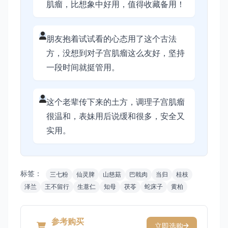
肌瘤，比想象中好用，值得收藏备用！
朋友抱着试试看的心态用了这个古法
方，没想到对子宫肌瘤这么友好，坚持
一段时间就挺管用。
这个老辈传下来的土方，调理子宫肌瘤
很温和，表妹用后说缓和很多，安全又
实用。
标签：
三七粉
仙灵脾
山慈菇
巴戟肉
当归
桂枝
泽兰
王不留行
生薏仁
知母
茯苓
蛇床子
黄柏
参考购买
立即选购