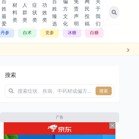
百
百
偏
免
网
关
材
人
症
功
姓
姓
方
责
民
于
料
群
状
效
最
臻
文
声
投
我
类
类
类
类
爱
选
化
明
稿
们
丹参
白术
党参
冰糖
白糖
搜索
搜索
广告