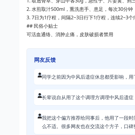
1. 取透骨草、穿山甲各30g，急性子、片姜黄、
2. 水煎取汁500ml，熏洗患手、患足，每次30分钟
3. 7日为1疗程，间隔2~3日行下1疗程，连续2~3
## 民俗小贴士
可活血通络、消肿止痛，皮肤破损者禁用
网友反馈
同学之前因为中风后遗症休息都受影响，用
长辈说自从用了这个调理方调理中风后遗症
我把这个偏方推荐给同事后，他用了一段时
么不适。很多网友也在交流这个方子，口碑