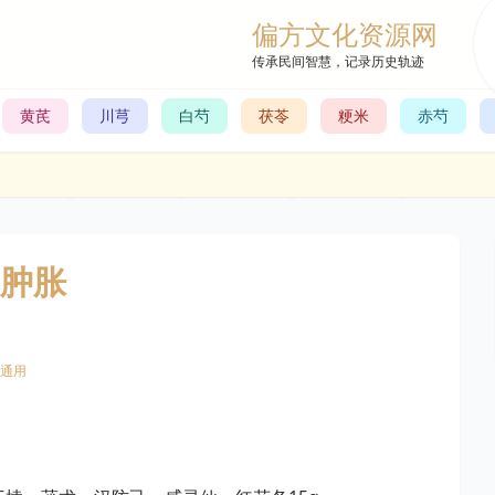
偏方文化资源网
传承民间智慧，记录历史轨迹
黄芪
川芎
白芍
茯苓
粳米
赤芍
肿胀
通用