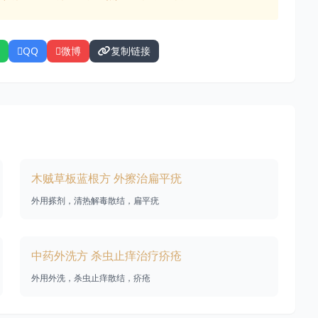
QQ
微博
复制链接
木贼草板蓝根方 外擦治扁平疣
外用搽剂，清热解毒散结，扁平疣
中药外洗方 杀虫止痒治疗疥疮
外用外洗，杀虫止痒散结，疥疮