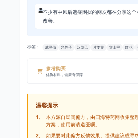
不少有中风后遗症困扰的网友都在分享这个
改善。
标签：
威灵仙
急性子
汉防己
片姜黄
穿山甲
红花
参考购买
优质材料，健康有保障
温馨提示
1、
本方源自民间偏方，由四海特药网收集整
方案，使用前请遵医嘱。
2、
如果要对此偏方反馈效果、提供建议或寻