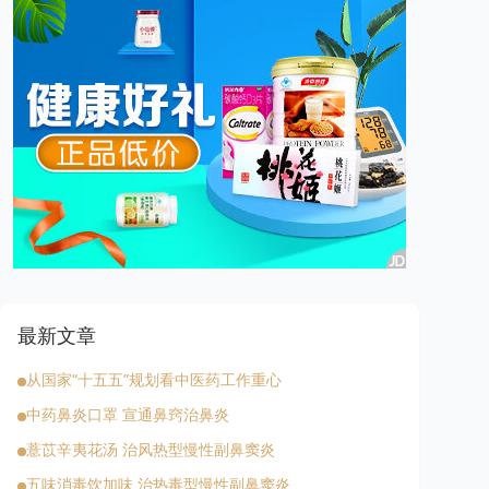
最新文章
从国家“十五五”规划看中医药工作重心
中药鼻炎口罩 宣通鼻窍治鼻炎
薏苡辛夷花汤 治风热型慢性副鼻窦炎
五味消毒饮加味 治热毒型慢性副鼻窦炎