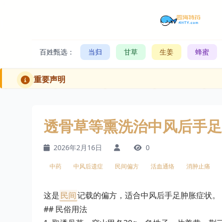
百姓甄选：
当归
甘草
生姜
蜂蜜
重要声明
透骨草等熏洗治中风后手足
2026年2月16日
0
中药
中风后遗症
民间偏方
活血通络
消肿止痛
这是
民间
记载的偏方，适合中风后手足肿胀症状。
## 民俗用法