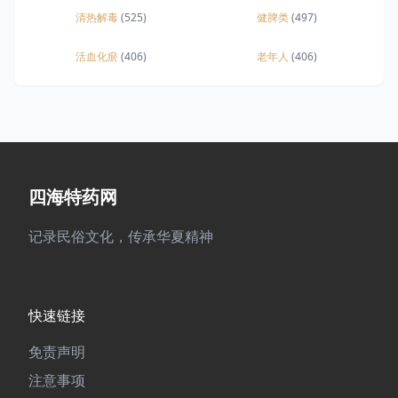
清热解毒
(525)
健脾类
(497)
活血化瘀
(406)
老年人
(406)
四海特药网
记录民俗文化，传承华夏精神
快速链接
免责声明
注意事项