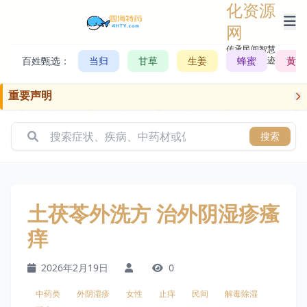
化资源
网
传承民间智慧，
百姓甄选：
当归
甘草
生姜
记录历史轨迹
蜂蜜
黄芪
重要声明
搜索
土茯苓外洗方 治外阴湿疹瘙
痒
2026年2月19日
0
中药类
外阴湿疹
女性
止痒
民间
解毒除湿