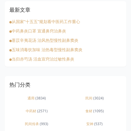
最新文章
从国家“十五五”规划看中医药工作重心
中药鼻炎口罩 宣通鼻窍治鼻炎
薏苡辛夷花汤 治风热型慢性副鼻窦炎
五味消毒饮加味 治热毒型慢性副鼻窦炎
当归赤芍汤 活血宣窍治过敏性鼻炎
热门分类
通用
(3834)
民间
(3024)
中药材
(2571)
食材
(1095)
民间传承
(993)
安神
(537)