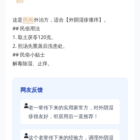
阴痒
这是
民间
外治方，适合【外阴湿疹瘙痒】。
## 民俗用法
1. 取土茯苓120克。
2. 煎汤先熏蒸后洗患处。
## 民俗小贴士
解毒除湿、止痒。
网友反馈
老一辈传下来的实用家常方，对外阴湿
疹很友好，邻居用后一直推荐！
这个老辈传下来的经验方，调理外阴湿