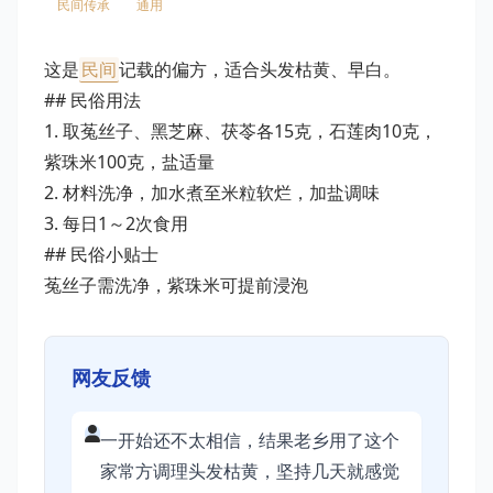
民间传承
通用
这是
民间
记载的偏方，适合头发枯黄、早白。
## 民俗用法
1. 取菟丝子、黑芝麻、茯苓各15克，石莲肉10克，
紫珠米100克，盐适量
2. 材料洗净，加水煮至米粒软烂，加盐调味
3. 每日1～2次食用
## 民俗小贴士
菟丝子需洗净，紫珠米可提前浸泡
网友反馈
一开始还不太相信，结果老乡用了这个
家常方调理头发枯黄，坚持几天就感觉