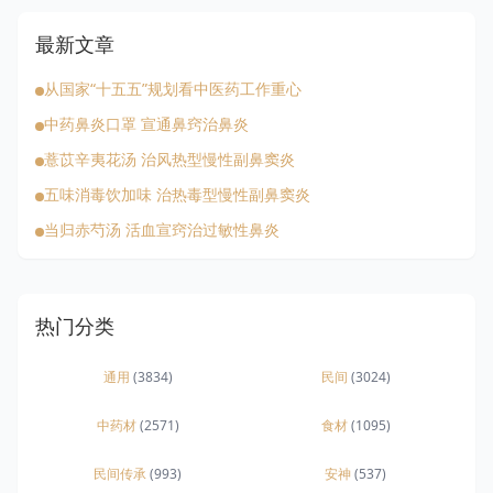
最新文章
从国家“十五五”规划看中医药工作重心
中药鼻炎口罩 宣通鼻窍治鼻炎
薏苡辛夷花汤 治风热型慢性副鼻窦炎
五味消毒饮加味 治热毒型慢性副鼻窦炎
当归赤芍汤 活血宣窍治过敏性鼻炎
热门分类
通用
(3834)
民间
(3024)
中药材
(2571)
食材
(1095)
民间传承
(993)
安神
(537)