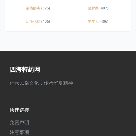
清热解毒
(525)
健脾类
(497)
活血化瘀
(406)
老年人
(406)
四海特药网
记录民俗文化，传承华夏精神
快速链接
免责声明
注意事项