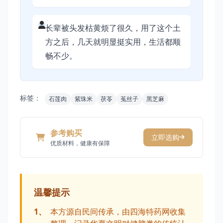
长辈被头发枯黄烦了很久，用了这个土
方之后，几天就明显挺实用，生活都顺
畅不少。
标签：
石莲肉
紫珠米
茯苓
菟丝子
黑芝麻
参考购买
立即选购
优质材料，健康有保障
温馨提示
1、
本方源自民间传承，由四海特药网收集