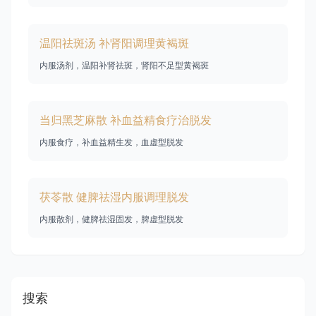
温阳祛斑汤 补肾阳调理黄褐斑
内服汤剂，温阳补肾祛斑，肾阳不足型黄褐斑
当归黑芝麻散 补血益精食疗治脱发
内服食疗，补血益精生发，血虚型脱发
茯苓散 健脾祛湿内服调理脱发
内服散剂，健脾祛湿固发，脾虚型脱发
搜索