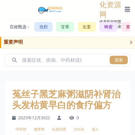
化资源
网
传承民间智慧，
百姓甄选：
当归
甘草
生姜
记录历史轨迹
蜂蜜
黄芪
重要声明
搜索
菟丝子黑芝麻粥滋阴补肾治
头发枯黄早白的食疗偏方
2025年12月30日
0
中药材
健脾类
头发枯黄
少白头
成人