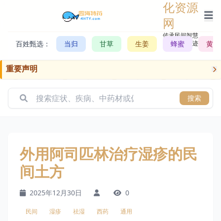
化资源
网
传承民间智慧，
百姓甄选：
当归
甘草
生姜
记录历史轨迹
蜂蜜
黄芪
重要声明
搜索
外用阿司匹林治疗湿疹的民
间土方
2025年12月30日
0
民间
湿疹
祛湿
西药
通用