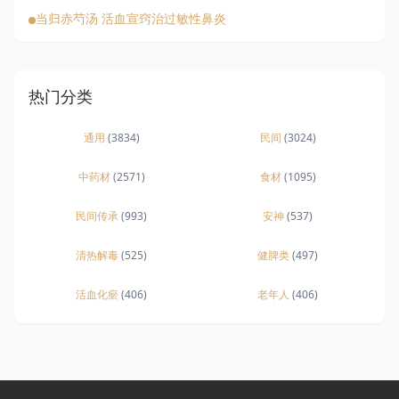
当归赤芍汤 活血宣窍治过敏性鼻炎
热门分类
通用
(3834)
民间
(3024)
中药材
(2571)
食材
(1095)
民间传承
(993)
安神
(537)
清热解毒
(525)
健脾类
(497)
活血化瘀
(406)
老年人
(406)