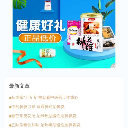
最新文章
从国家“十五五”规划看中医药工作重心
中药鼻炎口罩 宣通鼻窍治鼻炎
薏苡辛夷花汤 治风热型慢性副鼻窦炎
五味消毒饮加味 治热毒型慢性副鼻窦炎