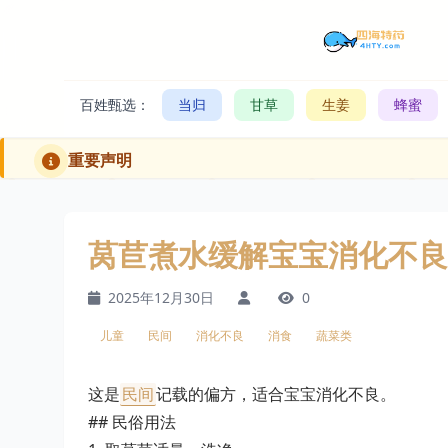
百姓甄选：
当归
甘草
生姜
蜂蜜
重要声明
莴苣煮水缓解宝宝消化不良
2025年12月30日
0
儿童
民间
消化不良
消食
蔬菜类
这是
民间
记载的偏方，适合宝宝消化不良。
## 民俗用法