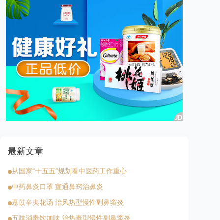
最新文章
从国家“十五五”规划看中医药工作重心
中药鼻炎口罩 宣通鼻窍治鼻炎
薏苡辛夷花汤 治风热型慢性副鼻窦炎
五味消毒饮加味 治热毒型慢性副鼻窦炎