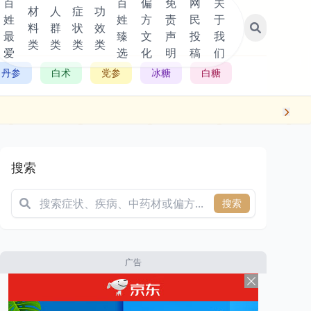
百
百
偏
免
网
关
材
人
症
功
姓
姓
方
责
民
于
料
群
状
效
最
臻
文
声
投
我
类
类
类
类
爱
选
化
明
稿
们
丹参
白术
党参
冰糖
白糖
搜索
搜索
广告