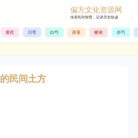
偏方文化资源网
传承民间智慧，记录历史轨迹
黄芪
川芎
白芍
茯苓
粳米
赤芍
的民间土方