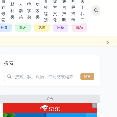
百
百
偏
免
网
关
材
人
症
功
姓
姓
方
责
民
于
料
群
状
效
最
臻
文
声
投
我
类
类
类
类
爱
选
化
明
稿
们
丹参
白术
党参
冰糖
白糖
搜索
搜索
广告