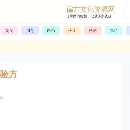
偏方文化资源网
传承民间智慧，记录历史轨迹
黄芪
川芎
白芍
茯苓
粳米
赤芍
验方
肌