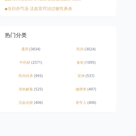
当归赤芍汤 活血宣窍治过敏性鼻炎
热门分类
通用
(3834)
民间
(3024)
中药材
(2571)
食材
(1095)
民间传承
(993)
安神
(537)
清热解毒
(525)
健脾类
(497)
活血化瘀
(406)
老年人
(406)