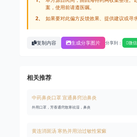
1、
本方源自民间，由四海特药网收集整理。
案，使用前请遵医嘱。
2、
如果要对此偏方反馈效果、提供建议或寻
复制内容
生成分享图片
分享到：
微信
相关推荐
中药鼻炎口罩 宣通鼻窍治鼻炎
外用口罩，芳香通窍散寒祛湿，鼻炎
黄连消斑汤 寒热并用治过敏性紫癜