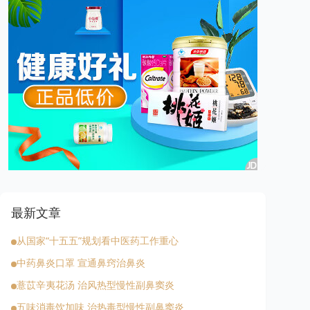
最新文章
从国家“十五五”规划看中医药工作重心
中药鼻炎口罩 宣通鼻窍治鼻炎
薏苡辛夷花汤 治风热型慢性副鼻窦炎
五味消毒饮加味 治热毒型慢性副鼻窦炎