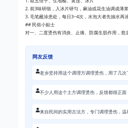
1. 取五倍子、生地榆、黄连、冰片
2. 前3味研细，入冰片研匀，麻油或花生油调成薄
3. 毛笔蘸涂患处，每日3~4次，水泡大者先抽水再
## 民俗小贴士
对一、二度烫伤有消炎、止痛、防腐生肌作用，愈
网友反馈
老乡坚持用这个调理方调理烫伤，用了几次
不少人用这个土方调理烫伤，反馈都很正面
来自民间的实用古法方，专门调理烫伤，温