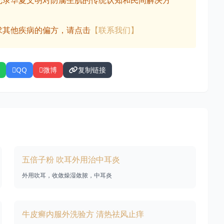
记录华夏文明对防腐生肌的传统认知和民间解决方
求其他疾病的偏方，请点击
【联系我们】
QQ
微博
复制链接
五倍子粉 吹耳外用治中耳炎
外用吹耳，收敛燥湿敛脓，中耳炎
牛皮癣内服外洗验方 清热祛风止痒