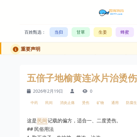
百姓甄选：
当归
甘草
生姜
蜂蜜
重要声明
五倍子地榆黄连冰片治烫伤
2026年2月19日
0
中药
民间
消炎止痛
烫伤
矿物
通用
防腐生
这是
民间
记载的偏方，适合一、二度烫伤。
## 民俗用法