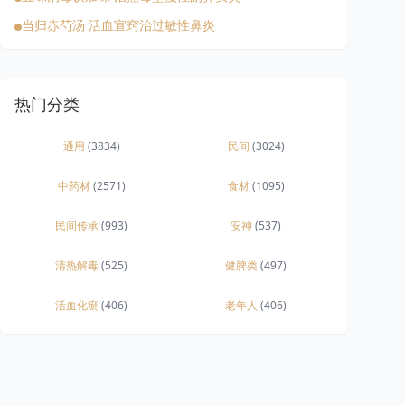
当归赤芍汤 活血宣窍治过敏性鼻炎
热门分类
通用
(3834)
民间
(3024)
中药材
(2571)
食材
(1095)
民间传承
(993)
安神
(537)
清热解毒
(525)
健脾类
(497)
活血化瘀
(406)
老年人
(406)