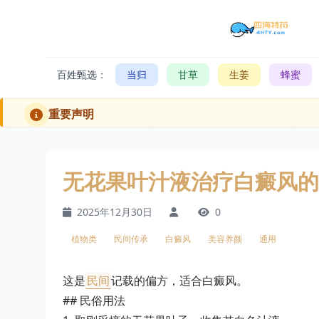
百姓甄选：
当归
甘草
生姜
蜂蜜
重要声明
无花果叶汁液治疗白癜风的
2025年12月30日
0
植物类
民间传承
白癜风
美容养颜
通用
这是
民间
记载的偏方，适合白癜风。
## 民俗用法