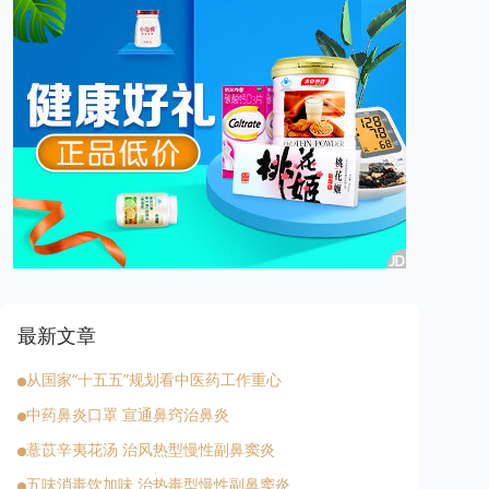
最新文章
从国家“十五五”规划看中医药工作重心
中药鼻炎口罩 宣通鼻窍治鼻炎
薏苡辛夷花汤 治风热型慢性副鼻窦炎
五味消毒饮加味 治热毒型慢性副鼻窦炎