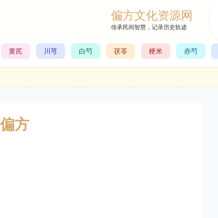
偏方文化资源网
传承民间智慧，记录历史轨迹
黄芪
川芎
白芍
茯苓
粳米
赤芍
偏方