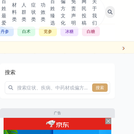
百
百
偏
免
网
关
材
人
症
功
姓
姓
方
责
民
于
料
群
状
效
最
臻
文
声
投
我
类
类
类
类
爱
选
化
明
稿
们
丹参
白术
党参
冰糖
白糖
搜索
搜索
广告