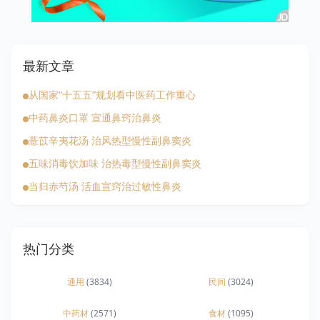
最新文章
从国家“十五五”规划看中医药工作重心
中药鼻炎口罩 宣通鼻窍治鼻炎
薏苡辛夷花汤 治风热型慢性副鼻窦炎
五味消毒饮加味 治热毒型慢性副鼻窦炎
当归赤芍汤 活血宣窍治过敏性鼻炎
热门分类
通用
(3834)
民间
(3024)
中药材
(2571)
食材
(1095)