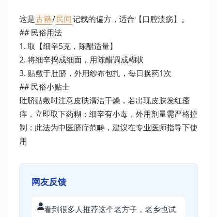
这是
古籍
/
民间
记载的偏方，适合【口腔溃疡】。
## 民俗用法
1. 取【细辛5克，陈醋适量】
2. 将细辛捣成细面，用陈醋调成糊状
3. 贴敷于肚脐，外用纱布包扎，每日换药1次
## 民俗小贴士
肚脐贴敷时注意皮肤清洁干燥，若出现皮肤发红瘙
痒，立即取下药糊；细辛有小毒，外用剂量需严格控
制；此法为中医脐疗范畴，建议在专业医师指导下使
用
网友反馈
看到很多人推荐这个老方子，老乡也试