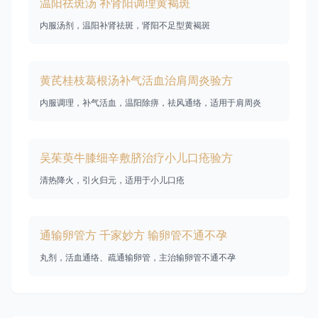
温阳祛斑汤 补肾阳调理黄褐斑
内服汤剂，温阳补肾祛斑，肾阳不足型黄褐斑
黄芪桂枝葛根汤补气活血治肩周炎验方
内服调理，补气活血，温阳除痹，祛风通络，适用于肩周炎
吴茱萸牛膝细辛敷脐治疗小儿口疮验方
清热降火，引火归元，适用于小儿口疮
通输卵管方 千家妙方 输卵管不通不孕
丸剂，活血通络、疏通输卵管，主治输卵管不通不孕