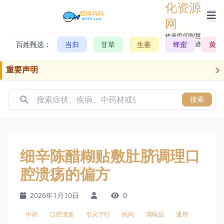
化资源
网
传承民间智慧，
百姓甄选：
当归
甘草
生姜
记录历史轨迹
蜂蜜
黄芪
重要声明
搜索
细辛陈醋糊贴敷肚脐调理口
腔溃疡的偏方
2026年1月10日
0
中药
口腔溃疡
引火下行
民间
调味品
通用