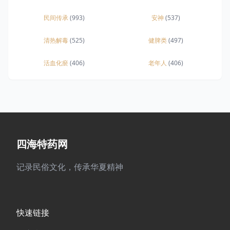
民间传承
(993)
安神
(537)
清热解毒
(525)
健脾类
(497)
活血化瘀
(406)
老年人
(406)
四海特药网
记录民俗文化，传承华夏精神
快速链接