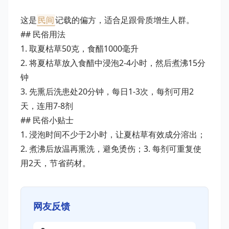
这是
民间
记载的偏方，适合足跟骨质增生人群。
## 民俗用法
1. 取夏枯草50克，食醋1000毫升
2. 将夏枯草放入食醋中浸泡2-4小时，然后煮沸15分
钟
3. 先熏后洗患处20分钟，每日1-3次，每剂可用2
天，连用7-8剂
## 民俗小贴士
1. 浸泡时间不少于2小时，让夏枯草有效成分溶出；
2. 煮沸后放温再熏洗，避免烫伤；3. 每剂可重复使
用2天，节省药材。
网友反馈