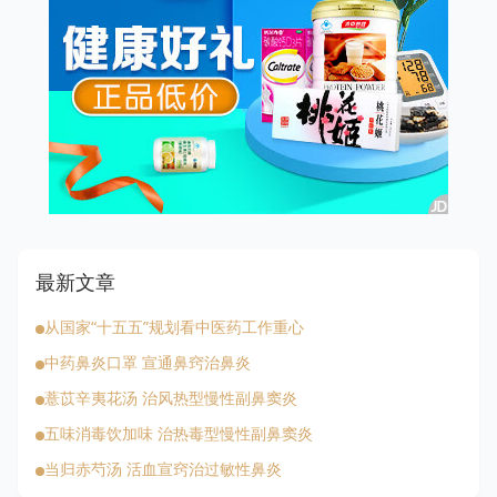
最新文章
从国家“十五五”规划看中医药工作重心
中药鼻炎口罩 宣通鼻窍治鼻炎
薏苡辛夷花汤 治风热型慢性副鼻窦炎
五味消毒饮加味 治热毒型慢性副鼻窦炎
当归赤芍汤 活血宣窍治过敏性鼻炎