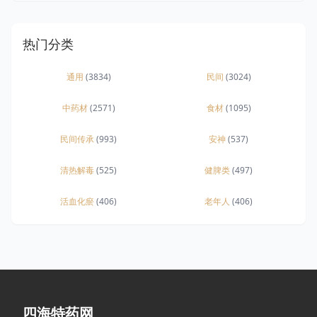
热门分类
通用
(3834)
民间
(3024)
中药材
(2571)
食材
(1095)
民间传承
(993)
安神
(537)
清热解毒
(525)
健脾类
(497)
活血化瘀
(406)
老年人
(406)
四海特药网