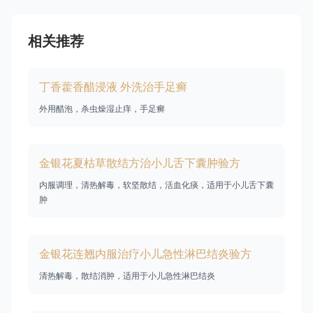
相关推荐
丁香藿香醋浸液 外洗治手足癣
外用醋泡，杀虫燥湿止痒，手足癣
金银花夏枯草散结方治小儿舌下囊肿验方
内服调理，清热解毒，软坚散结，活血化痰，适用于小儿舌下囊
肿
金银花连翘内服治疗小儿急性淋巴结炎验方
清热解毒，散结消肿，适用于小儿急性淋巴结炎