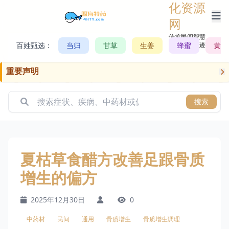
化资源
网
传承民间智慧，
百姓甄选：
当归
甘草
生姜
记录历史轨迹
蜂蜜
黄芪
重要声明
搜索
夏枯草食醋方改善足跟骨质
增生的偏方
2025年12月30日
0
中药材
民间
通用
骨质增生
骨质增生调理