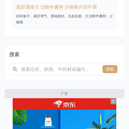
疏肝透络方 治附件囊肿 少腹痛月经不调
妇科验方，疏肝理气、透络散结、活血化瘀，主治附件囊肿、少
腹痛
搜索
搜索
广告