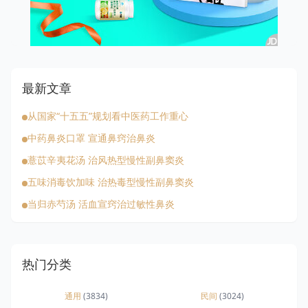
最新文章
从国家“十五五”规划看中医药工作重心
中药鼻炎口罩 宣通鼻窍治鼻炎
薏苡辛夷花汤 治风热型慢性副鼻窦炎
五味消毒饮加味 治热毒型慢性副鼻窦炎
当归赤芍汤 活血宣窍治过敏性鼻炎
热门分类
通用
(3834)
民间
(3024)