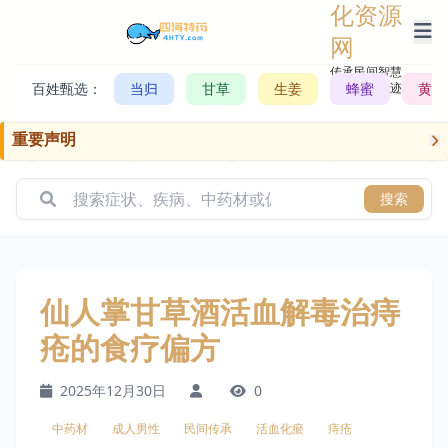
化资源
网
传承民间智慧，
百姓甄选：
当归
甘草
生姜
记录历史轨迹
蜂蜜
黄芪
重要声明
搜索
仙人掌甘草酒活血解毒治痔
疮的食疗偏方
2025年12月30日
0
中药材
成人男性
民间传承
活血化瘀
痔疮