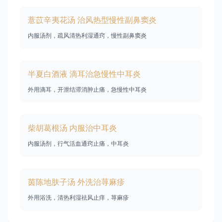
薏苡辛夷花汤 治风热型慢性副鼻窦炎
内服汤剂，疏风清热利湿通窍，慢性副鼻窦炎
半夏白酒液 滴耳治急慢性中耳炎
外用滴耳，开泄结滞消肿止痛，急慢性中耳炎
柴胡葛根汤 内服治中耳炎
内服汤剂，行气活血通窍止痛，中耳炎
茵陈地肤子汤 外洗治荨麻疹
外用浴洗，清热利湿祛风止痒，荨麻疹