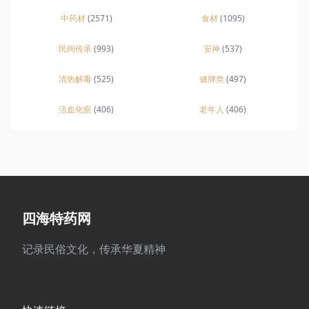
中药材
(2571)
食材
(1095)
民间传承
(993)
安神
(537)
清热解毒
(525)
健脾类
(497)
活血化瘀
(406)
老年人
(406)
四海特药网
记录民俗文化，传承华夏精神