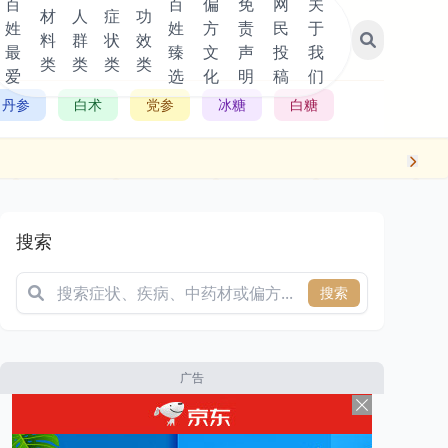
百
百
偏
免
网
关
材
人
症
功
姓
姓
方
责
民
于
料
群
状
效
最
臻
文
声
投
我
类
类
类
类
爱
选
化
明
稿
们
丹参
白术
党参
冰糖
白糖
搜索
搜索
广告