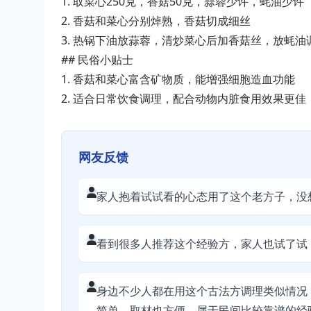
1. 取菜心250克，香菇50克，蒜蓉少许，蚝油少许
2. 香菇和菜心分别焯熟，香菇切成细丝
3. 热锅下油放蒜蓉，清炒菜心后加香菇丝，放蚝油
## 民俗小贴士
1. 香菇和菜心富含矿物质，能增强细胞造血功能
2. 适合日常饮食调理，配合动物内脏食用效果更佳
网友反馈
家人抱着试试看的心态用了这个老方子，没
看到很多人推荐这个经验方，家人也试了试
身边不少人都在用这个古法方调理类似情况
简单、取材也方便，属于民间比较靠谱的经