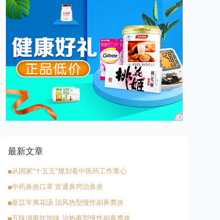
最新文章
从国家“十五五”规划看中医药工作重心
中药鼻炎口罩 宣通鼻窍治鼻炎
薏苡辛夷花汤 治风热型慢性副鼻窦炎
五味消毒饮加味 治热毒型慢性副鼻窦炎