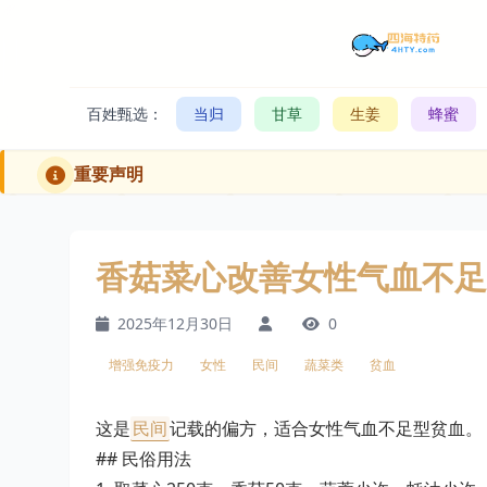
百姓甄选：
当归
甘草
生姜
蜂蜜
重要声明
香菇菜心改善女性气血不足
2025年12月30日
0
增强免疫力
女性
民间
蔬菜类
贫血
这是
民间
记载的偏方，适合女性气血不足型贫血。
## 民俗用法