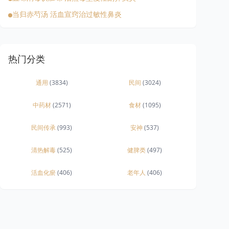
当归赤芍汤 活血宣窍治过敏性鼻炎
热门分类
通用
(3834)
民间
(3024)
中药材
(2571)
食材
(1095)
民间传承
(993)
安神
(537)
清热解毒
(525)
健脾类
(497)
活血化瘀
(406)
老年人
(406)