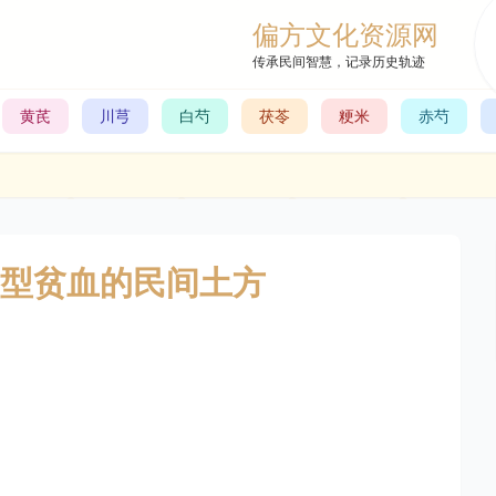
偏方文化资源网
传承民间智慧，记录历史轨迹
黄芪
川芎
白芍
茯苓
粳米
赤芍
型贫血的民间土方