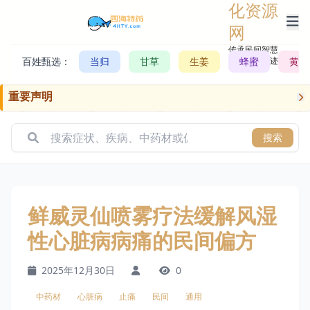
化资源
网
传承民间智慧，
百姓甄选：
当归
甘草
生姜
记录历史轨迹
蜂蜜
黄芪
重要声明
搜索
鲜威灵仙喷雾疗法缓解风湿
性心脏病病痛的民间偏方
2025年12月30日
0
中药材
心脏病
止痛
民间
通用