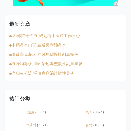
最新文章
从国家“十五五”规划看中医药工作重心
中药鼻炎口罩 宣通鼻窍治鼻炎
薏苡辛夷花汤 治风热型慢性副鼻窦炎
五味消毒饮加味 治热毒型慢性副鼻窦炎
当归赤芍汤 活血宣窍治过敏性鼻炎
热门分类
通用
(3834)
民间
(3024)
中药材
(2571)
食材
(1095)