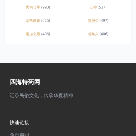
民间传承
(993)
安神
(537)
清热解毒
(525)
健脾类
(497)
活血化瘀
(406)
老年人
(406)
四海特药网
记录民俗文化，传承华夏精神
快速链接
免责声明