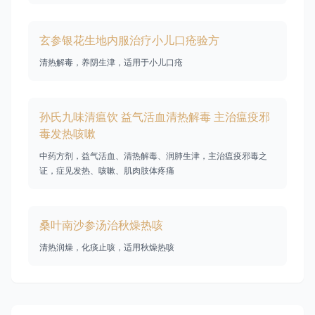
玄参银花生地内服治疗小儿口疮验方
清热解毒，养阴生津，适用于小儿口疮
孙氏九味清瘟饮 益气活血清热解毒 主治瘟疫邪
毒发热咳嗽
中药方剂，益气活血、清热解毒、润肺生津，主治瘟疫邪毒之
证，症见发热、咳嗽、肌肉肢体疼痛
桑叶南沙参汤治秋燥热咳
清热润燥，化痰止咳，适用秋燥热咳