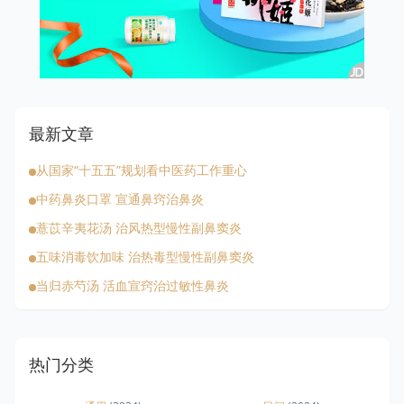
最新文章
从国家“十五五”规划看中医药工作重心
中药鼻炎口罩 宣通鼻窍治鼻炎
薏苡辛夷花汤 治风热型慢性副鼻窦炎
五味消毒饮加味 治热毒型慢性副鼻窦炎
当归赤芍汤 活血宣窍治过敏性鼻炎
热门分类