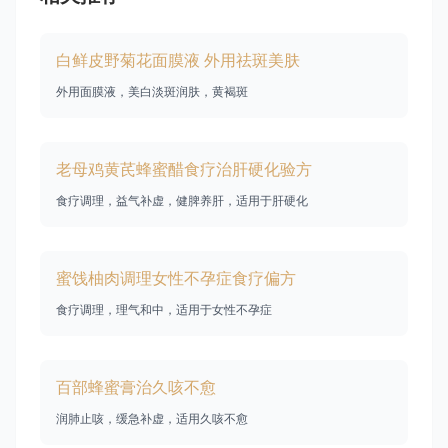
白鲜皮野菊花面膜液 外用祛斑美肤
外用面膜液，美白淡斑润肤，黄褐斑
老母鸡黄芪蜂蜜醋食疗治肝硬化验方
食疗调理，益气补虚，健脾养肝，适用于肝硬化
蜜饯柚肉调理女性不孕症食疗偏方
食疗调理，理气和中，适用于女性不孕症
百部蜂蜜膏治久咳不愈
润肺止咳，缓急补虚，适用久咳不愈