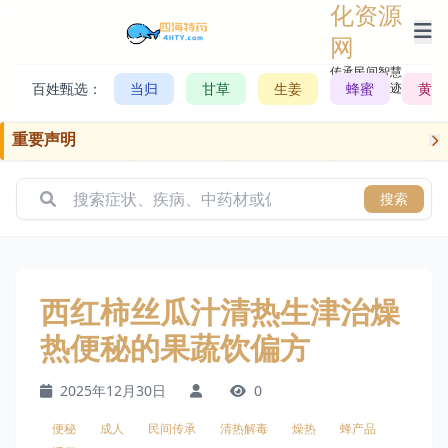
化资源
网
传承民间智慧，
百姓甄选：
当归
甘草
生姜
记录历史轨迹
蜂蜜
黄芪
重要声明
搜索
西红柿丝瓜汁清热生津治燥
热便秘的果蔬饮偏方
2025年12月30日
0
便秘
成人
民间传承
清热解毒
燥热
蜂产品