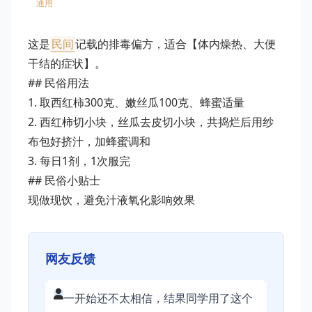
通用
这是
民间
记载的排毒偏方，适合【体内燥热、大便
干结的症状】。
## 民俗用法
1. 取西红柿300克、嫩丝瓜100克、蜂蜜适量
2. 西红柿切小块，丝瓜去皮切小块，共捣烂后用纱
布包好挤汁，加蜂蜜调和
3. 每日1剂，1次服完
## 民俗小贴士
现做现饮，避免汁液氧化影响效果
网友反馈
一开始还不太相信，结果同学用了这个