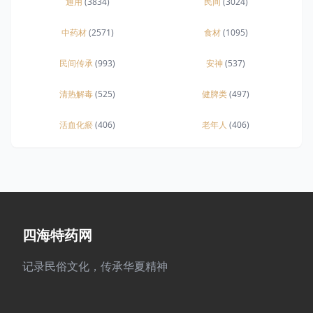
通用
(3834)
民间
(3024)
中药材
(2571)
食材
(1095)
民间传承
(993)
安神
(537)
清热解毒
(525)
健脾类
(497)
活血化瘀
(406)
老年人
(406)
四海特药网
记录民俗文化，传承华夏精神