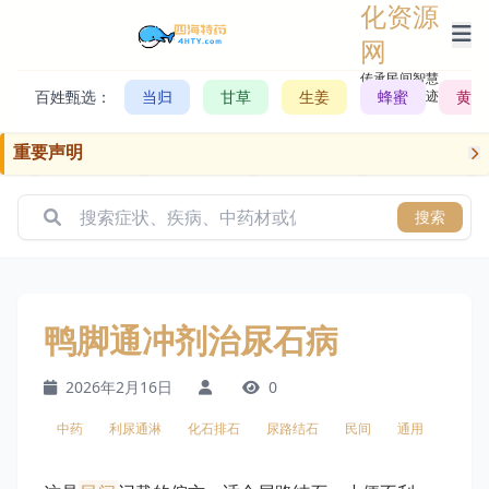
化资源
网
传承民间智慧，
百姓甄选：
当归
甘草
生姜
记录历史轨迹
蜂蜜
黄芪
重要声明
搜索
鸭脚通冲剂治尿石病
2026年2月16日
0
中药
利尿通淋
化石排石
尿路结石
民间
通用