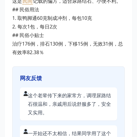
这是
民间
记载的偏方，适合尿路结石、小便不利。
## 民俗用法
1. 取鸭脚通60克制成冲剂，每包10克
2. 每次1包，每日2次
## 民俗小贴士
治疗176例，排石130例，下移15例，无效31例，总
有效率82.38％
网友反馈
这个老辈传下来的家常方，调理尿路结
石很温和，亲戚用后说舒服多了，安全
又实用。
一开始还不太相信，结果同学用了这个