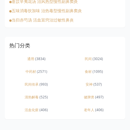
薏苡辛夷花汤 治风热型慢性副鼻窦炎
五味消毒饮加味 治热毒型慢性副鼻窦炎
当归赤芍汤 活血宣窍治过敏性鼻炎
热门分类
通用
(3834)
民间
(3024)
中药材
(2571)
食材
(1095)
民间传承
(993)
安神
(537)
清热解毒
(525)
健脾类
(497)
活血化瘀
(406)
老年人
(406)