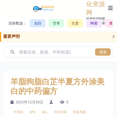
化资源
网
传承民间智慧，
百姓甄选：
当归
甘草
生姜
记录历史轨迹
蜂蜜
黄芪
重要声明
搜索
羊脂狗脂白芷半夏方外涂美
白的中药偏方
2025年12月30日
0
中药材
女性
成人
民间传承
美容养颜