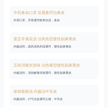
中药鼻炎口罩 宣通鼻窍治鼻炎
外用口罩，芳香通窍散寒祛湿，鼻炎
薏苡辛夷花汤 治风热型慢性副鼻窦炎
内服汤剂，疏风清热利湿通窍，慢性副鼻窦炎
五味消毒饮加味 治热毒型慢性副鼻窦炎
内服汤剂，清热解毒排脓通窍，慢性副鼻窦炎
柴胡葛根汤 内服治中耳炎
内服汤剂，行气活血通窍止痛，中耳炎