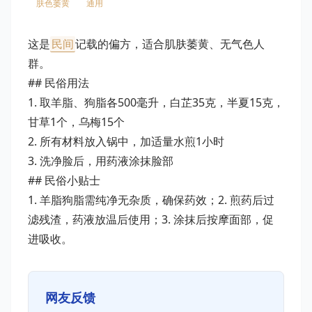
肤色萎黄
通用
这是
民间
记载的偏方，适合肌肤萎黄、无气色人
群。
## 民俗用法
1. 取羊脂、狗脂各500毫升，白芷35克，半夏15克，
甘草1个，乌梅15个
2. 所有材料放入锅中，加适量水煎1小时
3. 洗净脸后，用药液涂抹脸部
## 民俗小贴士
1. 羊脂狗脂需纯净无杂质，确保药效；2. 煎药后过
滤残渣，药液放温后使用；3. 涂抹后按摩面部，促
进吸收。
网友反馈