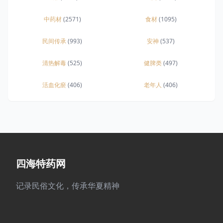
中药材
(2571)
食材
(1095)
民间传承
(993)
安神
(537)
清热解毒
(525)
健脾类
(497)
活血化瘀
(406)
老年人
(406)
四海特药网
记录民俗文化，传承华夏精神