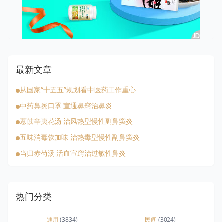
最新文章
从国家“十五五”规划看中医药工作重心
中药鼻炎口罩 宣通鼻窍治鼻炎
薏苡辛夷花汤 治风热型慢性副鼻窦炎
五味消毒饮加味 治热毒型慢性副鼻窦炎
当归赤芍汤 活血宣窍治过敏性鼻炎
热门分类
通用
(3834)
民间
(3024)