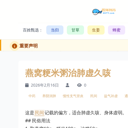
百姓甄选：
当归
甘草
生姜
蜂蜜
重要声明
燕窝粳米粥治肺虚久咳
2026年2月16日
0
中药
养阴润肺
慢性支气管炎
民间
益气补虚
通
这是
民间
记载的偏方，适合肺虚久咳、身体虚弱。
## 民俗用法