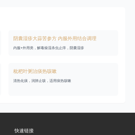
阴囊湿疹大蒜苦参方 内服外用结合调理
内服+外用类，解毒燥湿杀虫止痒，阴囊湿疹
枇杷叶粥治痰热咳嗽
清热化痰，润肺止咳，适用痰热咳嗽
快速链接