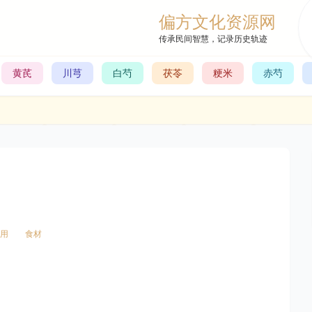
偏方文化资源网
传承民间智慧，记录历史轨迹
黄芪
川芎
白芍
茯苓
粳米
赤芍
用
食材