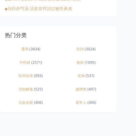
当归赤芍汤 活血宣窍治过敏性鼻炎
热门分类
通用
(3834)
民间
(3024)
中药材
(2571)
食材
(1095)
民间传承
(993)
安神
(537)
清热解毒
(525)
健脾类
(497)
活血化瘀
(406)
老年人
(406)