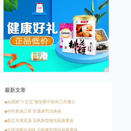
最新文章
从国家“十五五”规划看中医药工作重心
中药鼻炎口罩 宣通鼻窍治鼻炎
薏苡辛夷花汤 治风热型慢性副鼻窦炎
五味消毒饮加味 治热毒型慢性副鼻窦炎