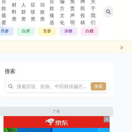
百
百
偏
免
网
关
材
人
症
功
姓
姓
方
责
民
于
料
群
状
效
最
臻
文
声
投
我
类
类
类
类
爱
选
化
明
稿
们
丹参
白术
党参
冰糖
白糖
搜索
搜索
广告