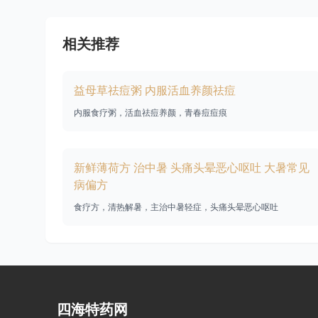
相关推荐
益母草祛痘粥 内服活血养颜祛痘
内服食疗粥，活血祛痘养颜，青春痘痘痕
新鲜薄荷方 治中暑 头痛头晕恶心呕吐 大暑常见
病偏方
食疗方，清热解暑，主治中暑轻症，头痛头晕恶心呕吐
四海特药网