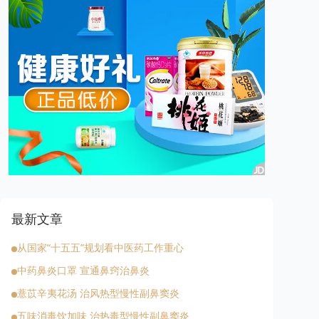
最新文章
从国家“十五五”规划看中医药工作重心
中药鼻炎口罩 宣通鼻窍治鼻炎
薏苡辛夷花汤 治风热型慢性副鼻窦炎
五味消毒饮加味 治热毒型慢性副鼻窦炎