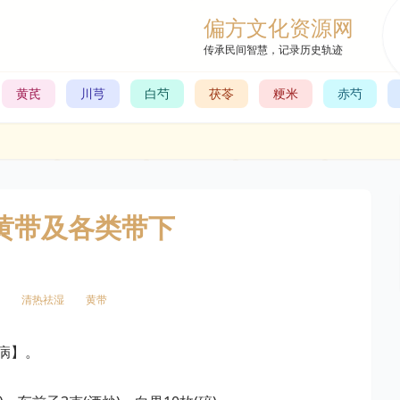
偏方文化资源网
传承民间智慧，记录历史轨迹
黄芪
川芎
白芍
茯苓
粳米
赤芍
女黄带及各类带下
清热祛湿
黄带
病】。