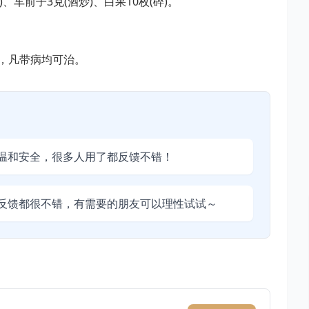
炒)、车前子3克(酒炒)、白果10枚(碎)。
，凡带病均可治。
温和安全，很多人用了都反馈不错！
反馈都很不错，有需要的朋友可以理性试试～