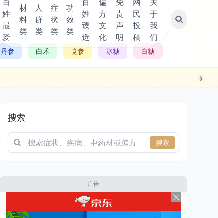
百
百
偏
免
网
关
材
人
症
功
姓
姓
方
责
民
于
料
群
状
效
最
臻
文
声
投
我
类
类
类
类
爱
选
化
明
稿
们
丹参
白术
党参
冰糖
白糖
搜索
搜索
广告