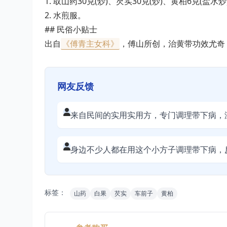
1. 取山药30克(炒)、芡实30克(炒)、黄柏6克(盐水
2. 水煎服。
## 民俗小贴士
出自
《傅青主女科》
，傅山所创，治黄带功效尤奇
网友反馈
来自民间的实用实用方，专门调理带下病，
身边不少人都在用这个小方子调理带下病，
标签：
山药
白果
芡实
车前子
黄柏