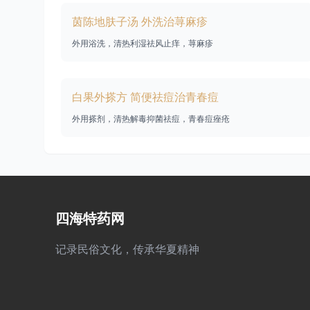
茵陈地肤子汤 外洗治荨麻疹
外用浴洗，清热利湿祛风止痒，荨麻疹
白果外搽方 简便祛痘治青春痘
外用搽剂，清热解毒抑菌祛痘，青春痘痤疮
四海特药网
记录民俗文化，传承华夏精神