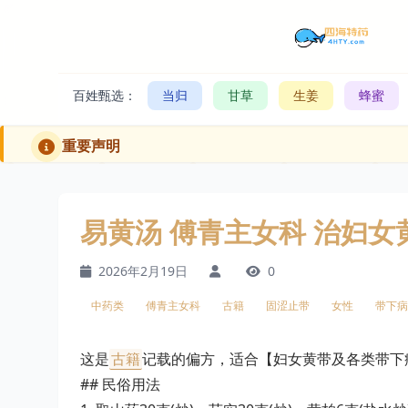
百姓甄选：
当归
甘草
生姜
蜂蜜
重要声明
易黄汤 傅青主女科 治妇
2026年2月19日
0
中药类
傅青主女科
古籍
固涩止带
女性
带下病
这是
古籍
记载的偏方，适合【妇女黄带及各类带下
## 民俗用法