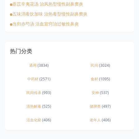
薏苡辛夷花汤 治风热型慢性副鼻窦炎
五味消毒饮加味 治热毒型慢性副鼻窦炎
当归赤芍汤 活血宣窍治过敏性鼻炎
热门分类
通用
(3834)
民间
(3024)
中药材
(2571)
食材
(1095)
民间传承
(993)
安神
(537)
清热解毒
(525)
健脾类
(497)
活血化瘀
(406)
老年人
(406)