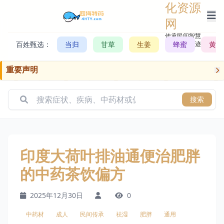
化资源
网
传承民间智慧，
百姓甄选：
当归
甘草
生姜
记录历史轨迹
蜂蜜
黄芪
重要声明
搜索
印度大荷叶排油通便治肥胖
的中药茶饮偏方
2025年12月30日
0
中药材
成人
民间传承
祛湿
肥胖
通用