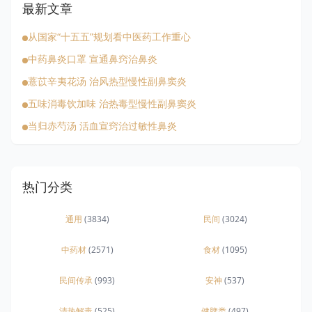
最新文章
从国家“十五五”规划看中医药工作重心
中药鼻炎口罩 宣通鼻窍治鼻炎
薏苡辛夷花汤 治风热型慢性副鼻窦炎
五味消毒饮加味 治热毒型慢性副鼻窦炎
当归赤芍汤 活血宣窍治过敏性鼻炎
热门分类
通用
(3834)
民间
(3024)
中药材
(2571)
食材
(1095)
民间传承
(993)
安神
(537)
清热解毒
(525)
健脾类
(497)