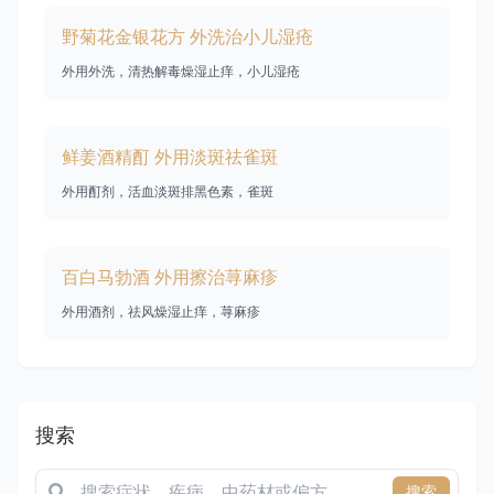
野菊花金银花方 外洗治小儿湿疮
外用外洗，清热解毒燥湿止痒，小儿湿疮
鲜姜酒精酊 外用淡斑祛雀斑
外用酊剂，活血淡斑排黑色素，雀斑
百白马勃酒 外用擦治荨麻疹
外用酒剂，祛风燥湿止痒，荨麻疹
搜索
搜索