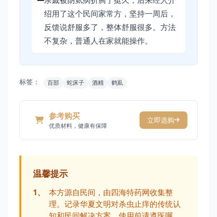
亲戚被阴虱病折腾了挺久，后来经人介
绍用了这个民间家常方，坚持一周后，
反馈说舒服多了，整体舒服很多。方法
不复杂，普通人在家就能操作。
标签：
百部
蛇床子
酒精
鹤虱
参考购买
立即选购
优质材料，健康有保障
温馨提示
1、
本方源自民间，由四海特药网收集整
理。记录华夏文明对杀虫止痒的传统认
知和民间解决方案，使用前请遵医嘱。