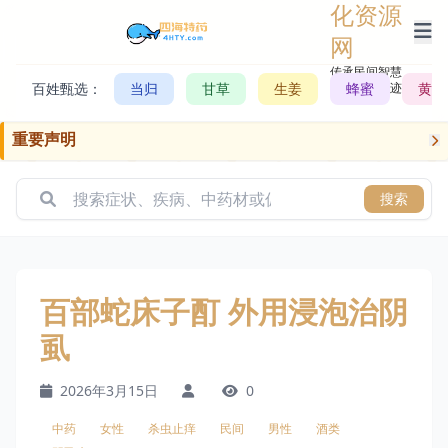
化资源
网
传承民间智慧，
百姓甄选：
当归
甘草
生姜
记录历史轨迹
蜂蜜
黄芪
重要声明
搜索
百部蛇床子酊 外用浸泡治阴
虱
2026年3月15日
0
中药
女性
杀虫止痒
民间
男性
酒类