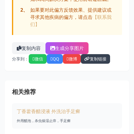
2、
如果要对此偏方反馈效果、提供建议或
寻求其他疾病的偏方，请点击
【联系我
们】
复制内容
生成分享图片
分享到：
微信
QQ
微博
复制链接
相关推荐
丁香藿香醋浸液 外洗治手足癣
外用醋泡，杀虫燥湿止痒，手足癣