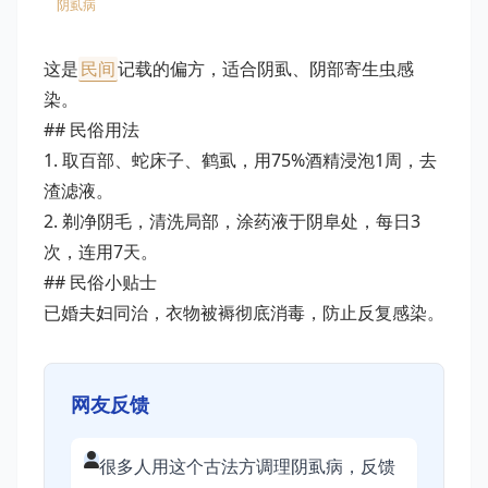
阴虱病
这是
民间
记载的偏方，适合阴虱、阴部寄生虫感
染。
## 民俗用法
1. 取百部、蛇床子、鹤虱，用75%酒精浸泡1周，去
渣滤液。
2. 剃净阴毛，清洗局部，涂药液于阴阜处，每日3
次，连用7天。
## 民俗小贴士
已婚夫妇同治，衣物被褥彻底消毒，防止反复感染。
网友反馈
很多人用这个古法方调理阴虱病，反馈