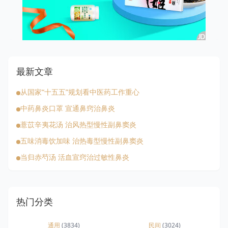
最新文章
从国家“十五五”规划看中医药工作重心
中药鼻炎口罩 宣通鼻窍治鼻炎
薏苡辛夷花汤 治风热型慢性副鼻窦炎
五味消毒饮加味 治热毒型慢性副鼻窦炎
当归赤芍汤 活血宣窍治过敏性鼻炎
热门分类
通用
(3834)
民间
(3024)