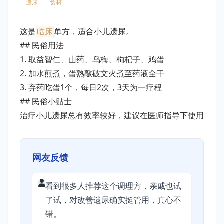
遗尿
食材
这是
临床
单方，适合小儿遗尿。
## 民俗用法
1. 取益智仁、山药、乌梅、枸杞子、鸡蛋
2. 加水煎煮，蛋熟敲破文火煮至药液全干
3. 弃药吃蛋1个，每日2次，3天为一疗程
## 民俗小贴士
治疗小儿遗尿总有效率较好，建议在医师指导下使用
网友反馈
看到很多人推荐这个调理方，亲戚也试
了试，对改善遗尿确实挺管用，真心不
错。