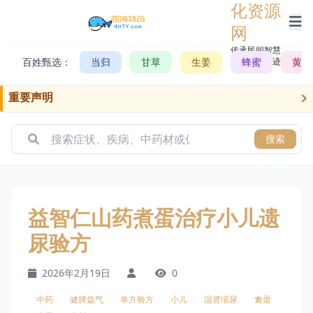
化资源
网
传承民间智慧，
百姓甄选：
当归
甘草
生姜
记录历史轨迹
蜂蜜
黄芪
重要声明
搜索
益智仁山药煮蛋治疗小儿遗
尿验方
2026年2月19日
0
中药
健脾益气
单方验方
小儿
温肾缩尿
禽蛋