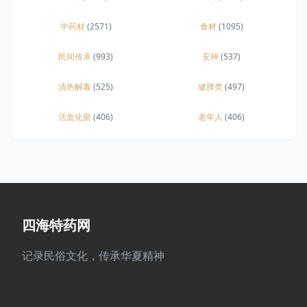
中药材
(2571)
食材
(1095)
民间传承
(993)
安神
(537)
清热解毒
(525)
健脾类
(497)
活血化瘀
(406)
老年人
(406)
四海特药网
记录民俗文化，传承华夏精神