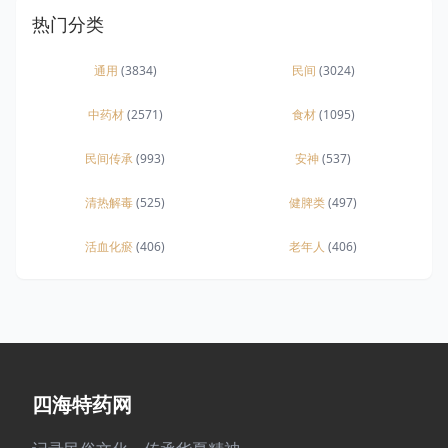
热门分类
通用
(3834)
民间
(3024)
中药材
(2571)
食材
(1095)
民间传承
(993)
安神
(537)
清热解毒
(525)
健脾类
(497)
活血化瘀
(406)
老年人
(406)
四海特药网