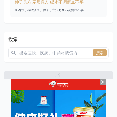
种子良方 家用良方 经水不调瘀血不孕
药酒方，调经活血、种子，主治月经不调瘀血不孕
搜索
搜索
广告