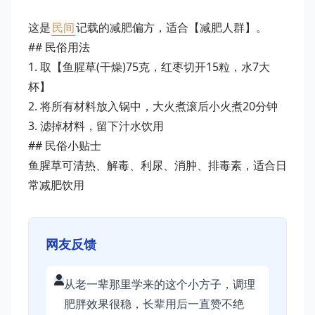
这是
民间
记载的减肥偏方，适合【减肥人群】。
## 民俗用法
1. 取【鱼腥草(干燥)75克，红枣切开15粒，水7大
杯】
2. 将所有材料放入锅中，大火煮滚后小火煮20分钟
3. 滤掉材料，留下汁水饮用
## 民俗小贴士
鱼腥草可清热、解毒、利尿、消肿、排毒素，适合日
常减肥饮用
网友反馈
从老一辈那里学来的这个小方子，调理
肥胖效果很稳，长辈用后一直赞不绝