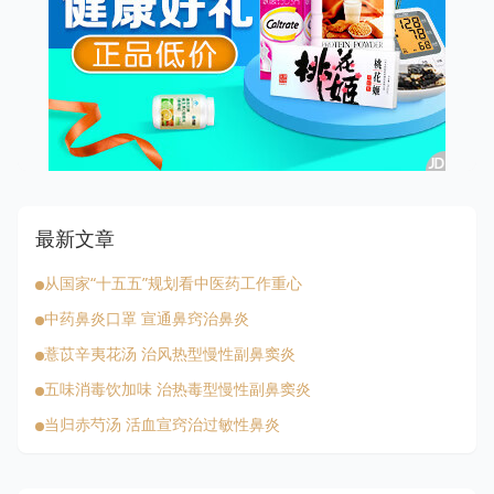
最新文章
从国家“十五五”规划看中医药工作重心
中药鼻炎口罩 宣通鼻窍治鼻炎
薏苡辛夷花汤 治风热型慢性副鼻窦炎
五味消毒饮加味 治热毒型慢性副鼻窦炎
当归赤芍汤 活血宣窍治过敏性鼻炎