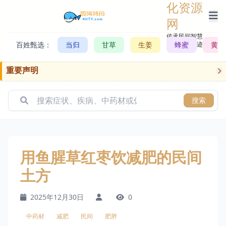
化资源
网
传承民间智慧，
百姓甄选：
当归
甘草
生姜
记录历史轨迹
蜂蜜
黄芪
重要声明
搜索
用鱼腥草红枣饮减肥的民间
土方
2025年12月30日
0
中药材
减肥
民间
肥胖