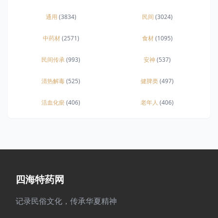
通用
(3834)
民间
(3024)
中药材
(2571)
食材
(1095)
民间传承
(993)
安神
(537)
清热解毒
(525)
健脾类
(497)
活血化瘀
(406)
老年人
(406)
四海特药网
记录民俗文化，传承华夏精神