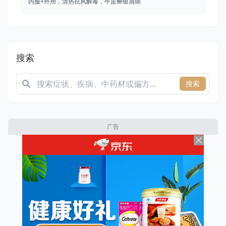
内服+外用，清热祛风解毒，牛皮癣银屑病
搜索
搜索
广告