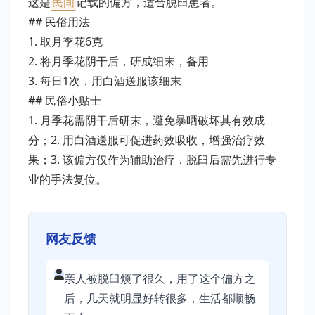
这是
民间
记载的偏方，适合脱臼患者。
## 民俗用法
1. 取月季花6克
2. 将月季花阴干后，研成细末，备用
3. 每日1次，用白酒送服该细末
## 民俗小贴士
1. 月季花需阴干后研末，避免暴晒破坏其有效成
分；2. 用白酒送服可促进药效吸收，增强治疗效
果；3. 该偏方仅作为辅助治疗，脱臼后需先进行专
业的手法复位。
网友反馈
亲人被脱臼烦了很久，用了这个偏方之
后，几天就明显好转很多，生活都顺畅