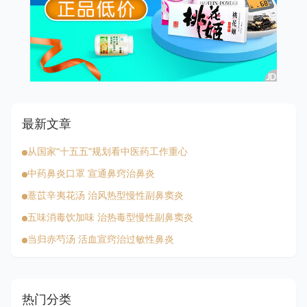
最新文章
从国家“十五五”规划看中医药工作重心
中药鼻炎口罩 宣通鼻窍治鼻炎
薏苡辛夷花汤 治风热型慢性副鼻窦炎
五味消毒饮加味 治热毒型慢性副鼻窦炎
当归赤芍汤 活血宣窍治过敏性鼻炎
热门分类