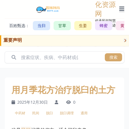
化资源
网
传承民间智慧，
百姓甄选：
当归
甘草
生姜
记录历史轨迹
蜂蜜
黄芪
重要声明
搜索
用月季花方治疗脱臼的土方
2025年12月30日
0
中药材
民间
脱臼
脱臼调理
通用