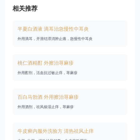
相关推荐
半夏白酒液 滴耳治急慢性中耳炎
外用滴耳，开泄结滞消肿止痛，急慢性中耳炎
桃仁酒精酊 外擦治荨麻疹
外用酊剂，活血抗过敏止痒，荨麻疹
百白马勃酒 外用擦治荨麻疹
外用酒剂，祛风燥湿止痒，荨麻疹
牛皮癣内服外洗验方 清热祛风止痒