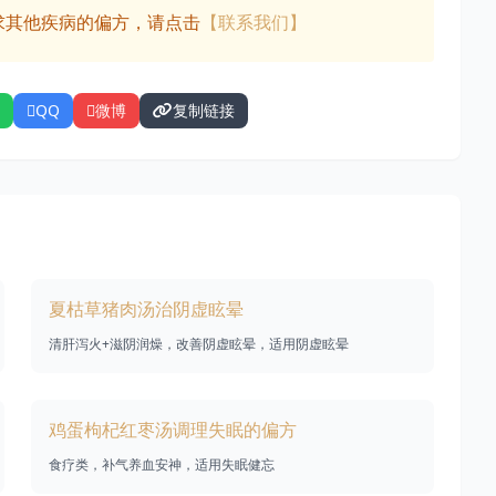
求其他疾病的偏方，请点击
【联系我们】
QQ
微博
复制链接
夏枯草猪肉汤治阴虚眩晕
清肝泻火+滋阴润燥，改善阴虚眩晕，适用阴虚眩晕
鸡蛋枸杞红枣汤调理失眠的偏方
食疗类，补气养血安神，适用失眠健忘