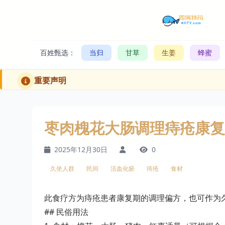
百姓甄选：
当归
甘草
生姜
蜂蜜
重要声明
枣肉槐花大肠调理痔疮康复
2025年12月30日
0
久坐人群
民间
活血化瘀
痔疮
食材
此食疗方为痔疮患者康复期的调理偏方，也可作为
## 民俗用法