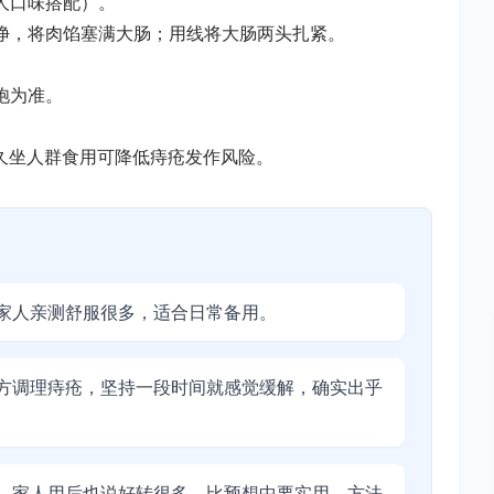
人口味搭配）。
洗净，将肉馅塞满大肠；用线将大肠两头扎紧。
饱为准。
久坐人群食用可降低痔疮发作风险。
家人亲测舒服很多，适合日常备用。
方调理痔疮，坚持一段时间就感觉缓解，确实出乎
，家人用后也说好转很多，比预想中要实用。方法