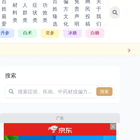
百
百
偏
免
网
关
材
人
症
功
姓
姓
方
责
民
于
料
群
状
效
最
臻
文
声
投
我
类
类
类
类
爱
选
化
明
稿
们
丹参
白术
党参
冰糖
白糖
搜索
搜索
广告