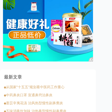
最新文章
从国家“十五五”规划看中医药工作重心
中药鼻炎口罩 宣通鼻窍治鼻炎
薏苡辛夷花汤 治风热型慢性副鼻窦炎
五味消毒饮加味 治热毒型慢性副鼻窦炎