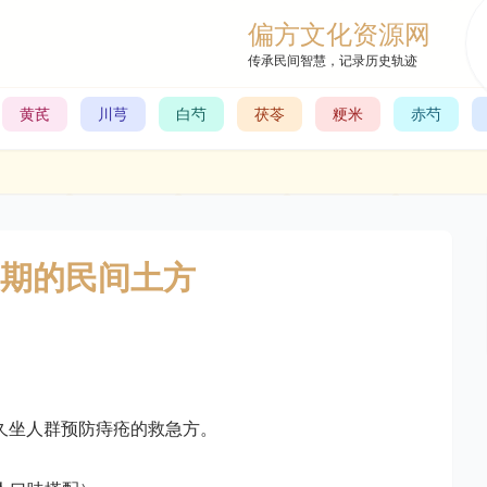
偏方文化资源网
传承民间智慧，记录历史轨迹
黄芪
川芎
白芍
茯苓
粳米
赤芍
期的民间土方
久坐人群预防痔疮的救急方。