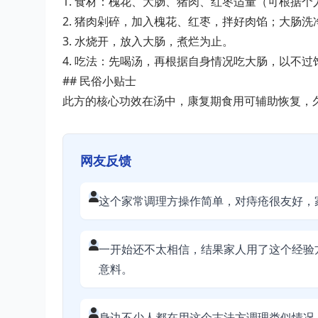
1. 食材：槐花、大肠、猪肉、红枣适量（可根据个
2. 猪肉剁碎，加入槐花、红枣，拌好肉馅；大肠
3. 水烧开，放入大肠，煮烂为止。
4. 吃法：先喝汤，再根据自身情况吃大肠，以不过
## 民俗小贴士
此方的核心功效在汤中，康复期食用可辅助恢复，
网友反馈
这个家常调理方操作简单，对痔疮很友好，
一开始还不太相信，结果家人用了这个经验
意料。
身边不少人都在用这个古法方调理类似情况